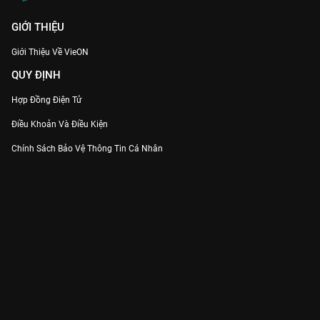
GIỚI THIỆU
Giới Thiệu Về VieON
QUY ĐỊNH
Hợp Đồng Điện Tử
Điều Khoản Và Điều Kiện
Chính Sách Bảo Vệ Thông Tin Cá Nhân
Chính Sách Bảo Vệ Người Tiêu Dùng Dễ Bị Tổn Thương
Thỏa Thuận Sử Dụng Dịch Vụ Mạng Xã Hội
THÔNG TIN
Thông Báo
Trung Tâm Hỗ Trợ
Liên Hệ
Góp Ý