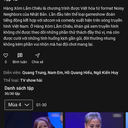
Hàng Xóm Lắm Chiêu là chương trình được Việt hóa từ format Noisy
Neighbors của Nhật Bản. Lần đầu tiên thể loại gameshow đoán
tiếng động kết hợp với sitcom và comedy xuất hiện trên sóng truyền
hình Việt Nam. Ở Hàng Xóm Lắm Chiêu, khán giả xem truyền hình
không chỉ được theo dõi những phần thử thách đầy thú vị, mà còn
được cười với những tình huống kịch gần gũi, đời thường nhưng
không kém phần vui nhộn mà hai đội chơi mang lại.
0
Bình luận
Chia sẻ
Diễn viên:
Quang Trung,
Nam Em,
Hồ Quang Hiếu,
Ngô Kiến Huy
Thể loại:
TV show hài
Danh sách tập
30/30 tập
Mùa 4
01-30