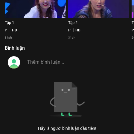
Tập 1
Tập 2
T
P
HD
P
HD
P
31ph
31ph
2
Bình luận
Hãy là người bình luận đầu tiên!