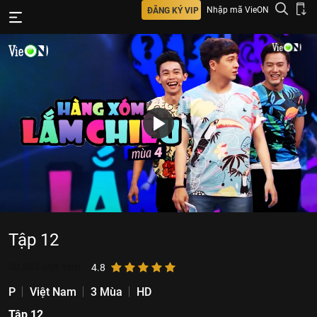
Nhập mã VieON
ĐĂNG KÝ VIP
Tập 12
30.063
lượt xem
4.8
P
Việt Nam
3 Mùa
HD
Tập 12