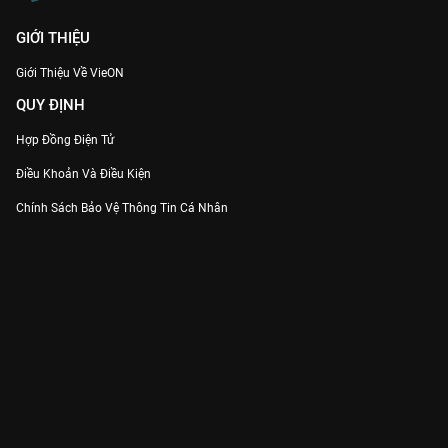
GIỚI THIỆU
Giới Thiệu Về VieON
QUY ĐỊNH
Hợp Đồng Điện Tử
Điều Khoản Và Điều Kiện
Chính Sách Bảo Vệ Thông Tin Cá Nhân
Chính Sách Bảo Vệ Người Tiêu Dùng Dễ Bị Tổn Thương
Thỏa Thuận Sử Dụng Dịch Vụ Mạng Xã Hội
THÔNG TIN
Thông Báo
Trung Tâm Hỗ Trợ
Liên Hệ
Góp Ý