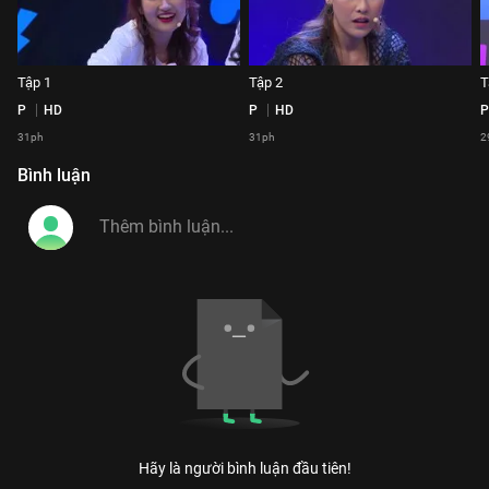
Tập 1
Tập 2
T
P
HD
P
HD
P
31ph
31ph
2
Bình luận
Hãy là người bình luận đầu tiên!