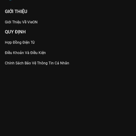
GIỚI THIỆU
Giới Thiệu Về VieON
QUY ĐỊNH
Hợp Đồng Điện Tử
Điều Khoản Và Điều Kiện
Chính Sách Bảo Vệ Thông Tin Cá Nhân
Chính Sách Bảo Vệ Người Tiêu Dùng Dễ Bị Tổn Thương
Thỏa Thuận Sử Dụng Dịch Vụ Mạng Xã Hội
THÔNG TIN
Thông Báo
Trung Tâm Hỗ Trợ
Liên Hệ
Góp Ý