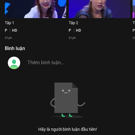
Tập 1
Tập 2
T
P
HD
P
HD
P
31ph
31ph
2
Bình luận
Hãy là người bình luận đầu tiên!