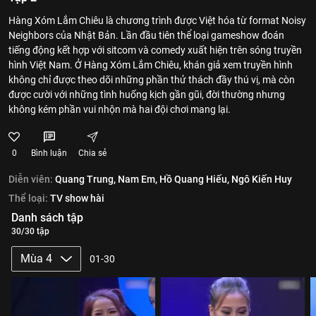
Hàng Xóm Lắm Chiêu là chương trình được Việt hóa từ format Noisy
Neighbors của Nhật Bản. Lần đầu tiên thể loại gameshow đoán
tiếng động kết hợp với sitcom và comedy xuất hiện trên sóng truyền
hình Việt Nam. Ở Hàng Xóm Lắm Chiêu, khán giả xem truyền hình
không chỉ được theo dõi những phần thử thách đầy thú vị, mà còn
được cười với những tình huống kịch gần gũi, đời thường nhưng
không kém phần vui nhộn mà hai đội chơi mang lại.
0
Bình luận
Chia sẻ
Diễn viên:
Quang Trung,
Nam Em,
Hồ Quang Hiếu,
Ngô Kiến Huy
Thể loại:
TV show hài
Danh sách tập
30/30 tập
Mùa 4
01-30