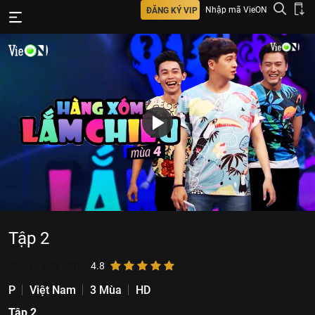
Nhập mã VieON
ĐĂNG KÝ VIP
Tập 2
30.013
lượt xem
4.8
P
Việt Nam
3 Mùa
HD
Tập 2