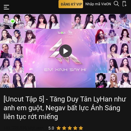
Nhập mã VieON
ĐĂNG KÝ VIP
[Uncut Tập 5] - Tăng Duy Tân LyHan như
anh em guột, Negav bất lực Ánh Sáng
liên tục rớt miếng
101.723.336
lượt xem
5.0