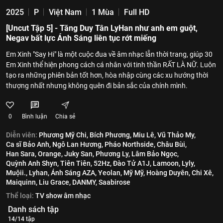
2025
P
Việt Nam
1 Mùa
Full HD
[Uncut Tập 5] - Tăng Duy Tân LyHan như anh em guột,
Negav bất lực Ánh Sáng liên tục rớt miếng
Em Xinh "Say Hi" là một cuộc đua về âm nhạc lẫn thời trang, giúp 30
Em Xinh thể hiện phong cách cá nhân với tinh thần RẤT LÀ NỮ. Luôn
tạo ra những phiên bản tốt hơn, hòa nhập cùng các xu hướng thời
thượng nhất nhưng không quên đi bản sắc của chính mình.
0
Bình luận
Chia sẻ
Diễn viên:
Phương Mỹ Chi,
Bích Phương,
Miu Lê,
Vũ Thảo My,
Ca sĩ Bảo Anh,
Ngô Lan Hương,
Pháo Northside,
Châu Bùi,
Han Sara,
Orange,
Juky San,
Phương Ly,
Lâm Bảo Ngọc,
Quỳnh Anh Shyn,
Tiên Tiên,
52Hz,
Đào Tử A1J,
Lamoon,
Lyly,
Muộii.,
Lyhan,
Ánh Sáng AZA,
Yeolan,
Mỹ Mỹ,
Hoàng Duyên,
Chi Xê,
Maiquinn,
Liu Grace,
DANMY,
Saabirose
Thể loại:
TV show âm nhạc
Danh sách tập
14/14 tập