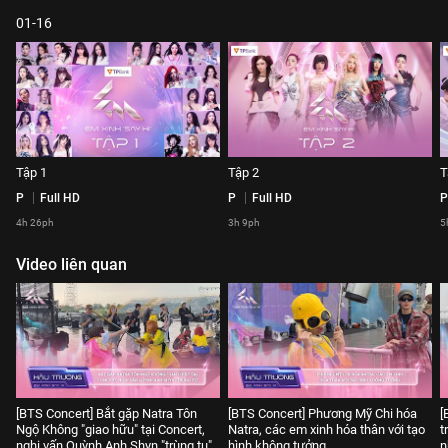
01-16
Tập 1
Tập 2
T
P
Full HD
P
Full HD
P
4h 26ph
3h 9ph
5
Video liên quan
[BTS Concert] Bắt gặp Natra Tôn
[BTS Concert] Phương Mỹ Chi hóa
[
Ngộ Không "giao hữu" tại Concert,
Natra, các em xinh hóa thân với tạo
t
nghi vấn Quỳnh Anh Shyn "trùng tu"
hình không tưởng
n