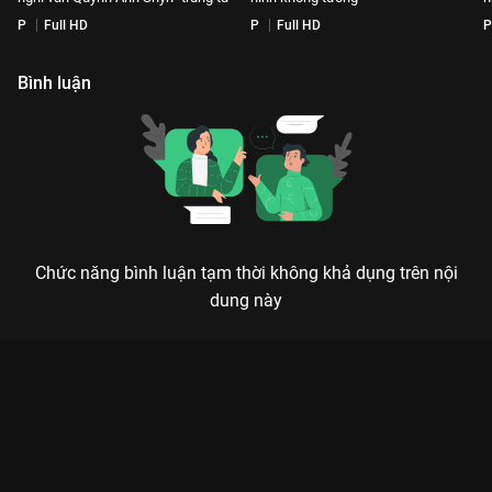
P
Full HD
P
Full HD
P
Bình luận
Chức năng bình luận tạm thời không khả dụng trên nội
dung này
Xem [Uncut Tập 5] - Tăng Duy Tân LyHan như anh em guột,
Negav bất lực Ánh Sáng liên tục rớt miếng Em Xinh Say Hi - 14
Tập của Việt Nam có sự tham gia của . Thuộc thể loại: TV
show