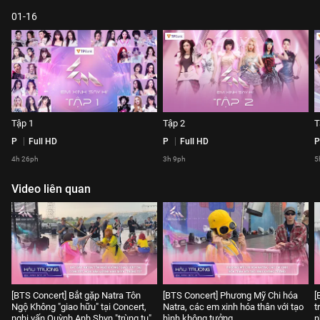
01-16
Tập 1
Tập 2
T
P
Full HD
P
Full HD
P
4h 26ph
3h 9ph
5
Video liên quan
[BTS Concert] Bắt gặp Natra Tôn
[BTS Concert] Phương Mỹ Chi hóa
[
Ngộ Không "giao hữu" tại Concert,
Natra, các em xinh hóa thân với tạo
t
nghi vấn Quỳnh Anh Shyn "trùng tu"
hình không tưởng
n