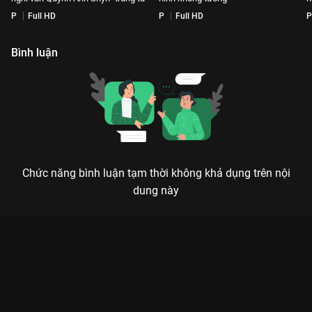
P
Full HD
P
Full HD
P
Bình luận
Chức năng bình luận tạm thời không khả dụng trên nội
dung này
Xem [Highlight Tập 14] "Trap Girl" Phương Mỹ Chi chọn cả 2
"cốt" về team, Orange OUT GROUP vì quá mệt Em Xinh Say Hi -
14 Tập của Việt Nam có sự tham gia của . Thuộc thể loại: TV
show