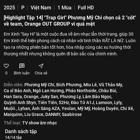
2025
P
Việt Nam
1 Mùa
Full HD
[Highlight Tập 14] "Trap Girl" Phương Mỹ Chi chọn cả 2 "cốt"
về team, Orange OUT GROUP vì quá mệt
Em Xinh "Say Hi" là một cuộc đua về âm nhạc lẫn thời trang, giúp 30
Em Xinh thể hiện phong cách cá nhân với tinh thần RẤT LÀ NỮ. Luôn
tạo ra những phiên bản tốt hơn, hòa nhập cùng các xu hướng thời
thượng nhất nhưng không quên đi bản sắc của chính mình.
0
Bình luận
Chia sẻ
Diễn viên:
Phương Mỹ Chi,
Bích Phương,
Miu Lê,
Vũ Thảo My,
Ca sĩ Bảo Anh,
Ngô Lan Hương,
Pháo Northside,
Châu Bùi,
Han Sara,
Orange,
Juky San,
Phương Ly,
Lâm Bảo Ngọc,
Quỳnh Anh Shyn,
Tiên Tiên,
52Hz,
Đào Tử A1J,
Lamoon,
Lyly,
Muộii.,
Lyhan,
Ánh Sáng AZA,
Yeolan,
Mỹ Mỹ,
Hoàng Duyên,
Chi Xê,
Maiquinn,
Liu Grace,
DANMY,
Saabirose
Thể loại:
TV show âm nhạc
Danh sách tập
14/14 tập