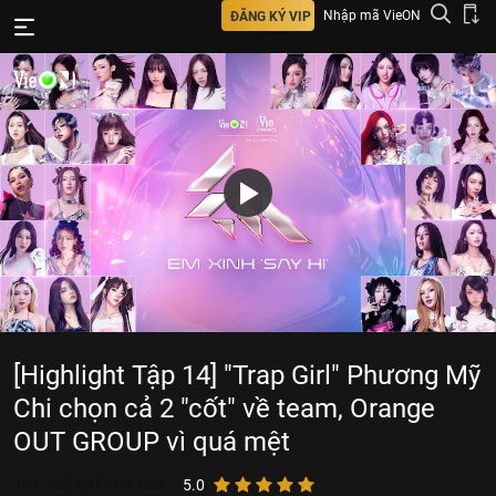
Nhập mã VieON
ĐĂNG KÝ VIP
[Highlight Tập 14] "Trap Girl" Phương Mỹ
Chi chọn cả 2 "cốt" về team, Orange
OUT GROUP vì quá mệt
101.725.687
lượt xem
5.0