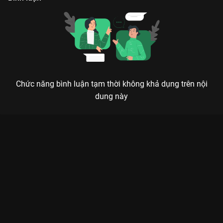
Chức năng bình luận tạm thời không khả dụng trên nội
dung này
Xem MV Theme Song - THE REAL AURA Em Xinh Say Hi - 14
Tập của Việt Nam có sự tham gia của . Thuộc thể loại: TV
show