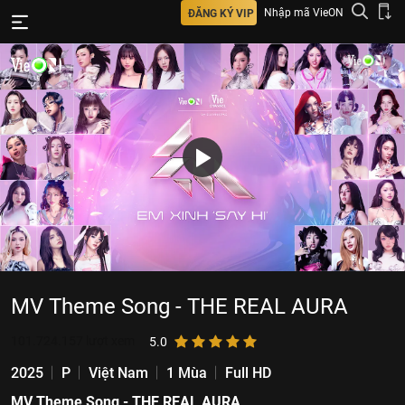
Nhập mã VieON
ĐĂNG KÝ VIP
MV Theme Song - THE REAL AURA
101.724.157
lượt xem
5.0
2025
P
Việt Nam
1 Mùa
Full HD
MV Theme Song - THE REAL AURA