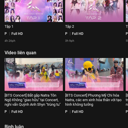
Tập 1
Tập 2
T
P
Full HD
P
Full HD
P
4h 26ph
3h 9ph
5
Video liên quan
[BTS Concert] Bắt gặp Natra Tôn
[BTS Concert] Phương Mỹ Chi hóa
[
Ngộ Không "giao hữu" tại Concert,
Natra, các em xinh hóa thân với tạo
t
nghi vấn Quỳnh Anh Shyn "trùng tu"
hình không tưởng
n
P
Full HD
P
Full HD
P
Bình luận