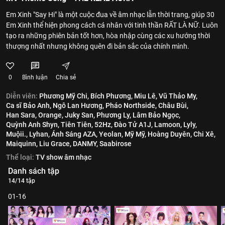
Em Xinh "Say Hi" là một cuộc đua về âm nhạc lẫn thời trang, giúp 30
Em Xinh thể hiện phong cách cá nhân với tinh thần RẤT LÀ NỮ. Luôn
tạo ra những phiên bản tốt hơn, hòa nhập cùng các xu hướng thời
thượng nhất nhưng không quên đi bản sắc của chính mình.
0
Bình luận
Chia sẻ
Diễn viên:
Phương Mỹ Chi,
Bích Phương,
Miu Lê,
Vũ Thảo My,
Ca sĩ Bảo Anh,
Ngô Lan Hương,
Pháo Northside,
Châu Bùi,
Han Sara,
Orange,
Juky San,
Phương Ly,
Lâm Bảo Ngọc,
Quỳnh Anh Shyn,
Tiên Tiên,
52Hz,
Đào Tử A1J,
Lamoon,
Lyly,
Muộii.,
Lyhan,
Ánh Sáng AZA,
Yeolan,
Mỹ Mỹ,
Hoàng Duyên,
Chi Xê,
Maiquinn,
Liu Grace,
DANMY,
Saabirose
Thể loại:
TV show âm nhạc
Danh sách tập
14/14 tập
01-16