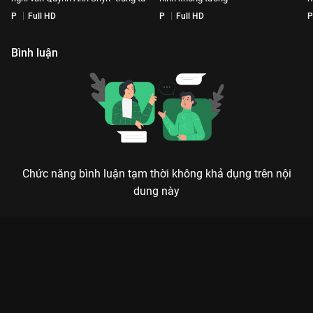
P
Full HD
P
Full HD
P
Bình luận
Chức năng bình luận tạm thời không khả dụng trên nội
dung này
Xem [Uncut Tập 14] Hội chị em lắc hông quẩy nhiệt với Ta Di
Da, hú hét cùng đoạn của Phương Mỹ Chi Em Xinh Say Hi - 14
Tập của Việt Nam có sự tham gia của . Thuộc thể loại: TV
show