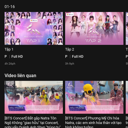
01-16
Tập 1
Tập 2
T
P
Full HD
P
Full HD
P
4h 26ph
3h 9ph
5
Video liên quan
[BTS Concert] Bắt gặp Natra Tôn
[BTS Concert] Phương Mỹ Chi hóa
[
Ngộ Không "giao hữu" tại Concert,
Natra, các em xinh hóa thân với tạo
t
nghi vấn Quỳnh Anh Shyn "trùng tu"
hình không tưởng
n