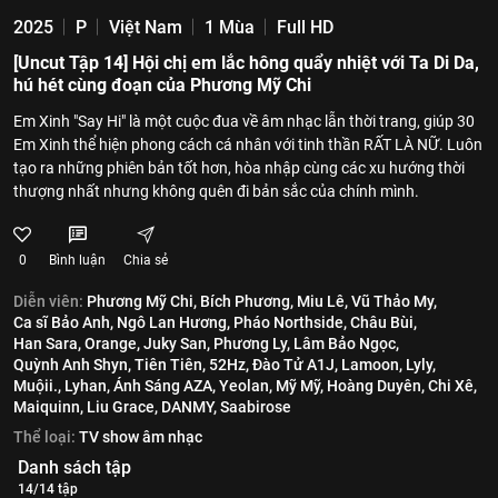
2025
P
Việt Nam
1 Mùa
Full HD
[Uncut Tập 14] Hội chị em lắc hông quẩy nhiệt với Ta Di Da,
hú hét cùng đoạn của Phương Mỹ Chi
Em Xinh "Say Hi" là một cuộc đua về âm nhạc lẫn thời trang, giúp 30
Em Xinh thể hiện phong cách cá nhân với tinh thần RẤT LÀ NỮ. Luôn
tạo ra những phiên bản tốt hơn, hòa nhập cùng các xu hướng thời
thượng nhất nhưng không quên đi bản sắc của chính mình.
0
Bình luận
Chia sẻ
Diễn viên:
Phương Mỹ Chi,
Bích Phương,
Miu Lê,
Vũ Thảo My,
Ca sĩ Bảo Anh,
Ngô Lan Hương,
Pháo Northside,
Châu Bùi,
Han Sara,
Orange,
Juky San,
Phương Ly,
Lâm Bảo Ngọc,
Quỳnh Anh Shyn,
Tiên Tiên,
52Hz,
Đào Tử A1J,
Lamoon,
Lyly,
Muộii.,
Lyhan,
Ánh Sáng AZA,
Yeolan,
Mỹ Mỹ,
Hoàng Duyên,
Chi Xê,
Maiquinn,
Liu Grace,
DANMY,
Saabirose
Thể loại:
TV show âm nhạc
Danh sách tập
14/14 tập