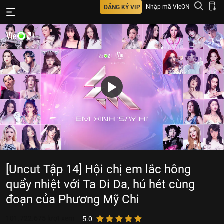
Nhập mã VieON
ĐĂNG KÝ VIP
[Uncut Tập 14] Hội chị em lắc hông
quẩy nhiệt với Ta Di Da, hú hét cùng
đoạn của Phương Mỹ Chi
101.722.675
lượt xem
5.0