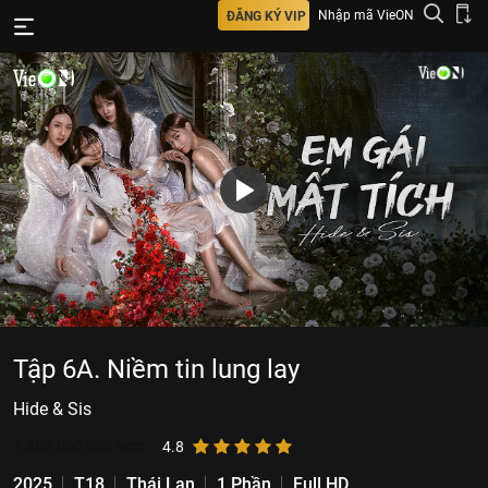
Nhập mã VieON
ĐĂNG KÝ VIP
Tập 6A. Niềm tin lung lay
Hide & Sis
1.402.056
lượt xem
4.8
2025
T18
Thái Lan
1 Phần
Full HD