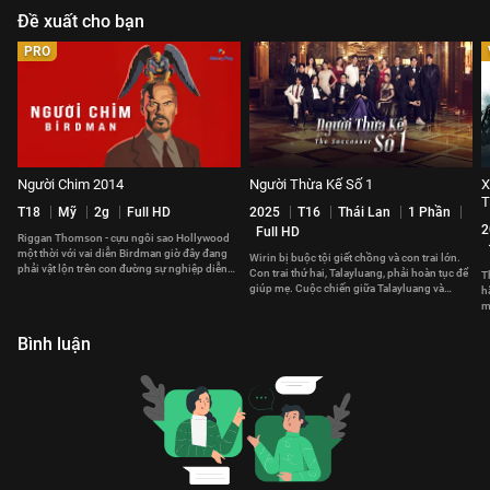
Đề xuất cho bạn
PRO
Người Chim 2014
Người Thừa Kế Số 1
X
T18
Mỹ
2g
Full HD
2025
T16
Thái Lan
1 Phần
2
Full HD
Riggan Thomson - cựu ngôi sao Hollywood
một thời với vai diễn Birdman giờ đây đang
Wirin bị buộc tội giết chồng và con trai lớn.
phải vật lộn trên con đường sự nghiệp diễn
Con trai thứ hai, Talayluang, phải hoàn tục để
T
xuất của bản thân.
giúp mẹ. Cuộc chiến giữa Talayluang và
h
Mahasamut bắt đầu.
m
m
Bình luận