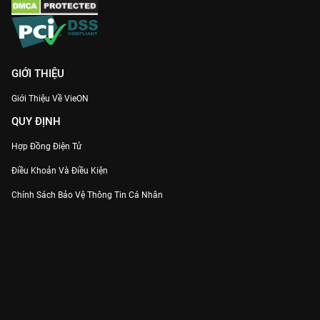
GIỚI THIỆU
Giới Thiệu Về VieON
QUY ĐỊNH
Hợp Đồng Điện Tử
Điều Khoản Và Điều Kiện
Chính Sách Bảo Vệ Thông Tin Cá Nhân
Chính Sách Bảo Vệ Người Tiêu Dùng Dễ Bị Tổn Thương
Thỏa Thuận Sử Dụng Dịch Vụ Mạng Xã Hội
THÔNG TIN
Thông Báo
Trung Tâm Hỗ Trợ