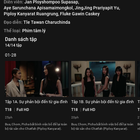
Diễn viên:
Jan Ployshompoo Supasap,
Aye Sarunchana Apisamaimongkol,
JingJing Prariyapit Yu,
Piploy Kanyarat Ruangrung,
Fluke Gawin Caskey
Đạo diễn:
Tle Tawan Charuchinda
Thể loại:
Phim tâm lý
Danh sách tập
14/14 tập
01-28
Tập 1A. Sự phản bội đến từ gia đình
Tập 1B. Sự phản bội đến từ gia đình
T
T18
Full HD
T18
Full HD
T
25ph
20ph
2
Bua, Chom, Picha bất bình việc bố để lại toàn
Bua, Chom, Picha bất bình việc bố để lại toàn
B
bộ tài sản cho Chatfah (Piploy Kanyarat).
bộ tài sản cho Chatfah (Piploy Kanyarat).
n