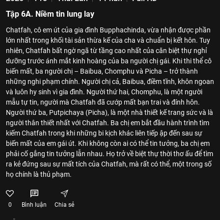
Tập 6A. Niềm tin lung lay
Chatfah, cô em út của gia đình Bupphachinda, vừa nhận được phần
lớn nhất trong khối tài sản thừa kế của cha và chuẩn bị kết hôn. Tuy
nhiên, Chatfah bất ngờ ngã từ tầng cao nhất của căn biệt thự nghỉ
dưỡng trước ánh mắt kinh hoàng của ba người chị gái. Khi thi thể cô
biến mất, ba người chị – Baibua, Chomphu và Picha – trở thành
những nghi phạm chính. Người chị cả, Baibua, điềm tĩnh, khôn ngoan
và luôn hy sinh vì gia đình. Người thứ hai, Chomphu, là một người
mẫu tự tin, người mà Chatfah đã cướp mất bạn trai và đính hôn.
Người thứ ba, Putpichaya (Picha), là một nhà thiết kế trang sức và là
người thân thiết nhất với Chatfah. Ba chị em bắt đầu hành trình tìm
kiếm Chatfah trong khi những bi kịch khác liên tiếp ập đến sau sự
biến mất của em gái út. Khi không còn ai có thể tin tưởng, ba chị em
phải cố gắng tin tưởng lẫn nhau. Họ trở về biệt thự thời thơ ấu để tìm
ra kẻ đứng sau sự mất tích của Chatfah, mà rất có thể, một trong số
họ chính là thủ phạm.
0
Bình luận
Chia sẻ