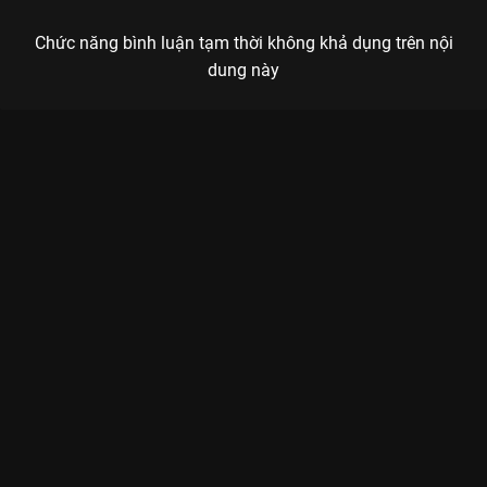
Chức năng bình luận tạm thời không khả dụng trên nội
dung này
Xem Tập 6A. Niềm tin lung lay Em Gái Mất Tích - 14 Tập của
Thái Lan có sự tham gia của . Thuộc thể loại: Phim bộ