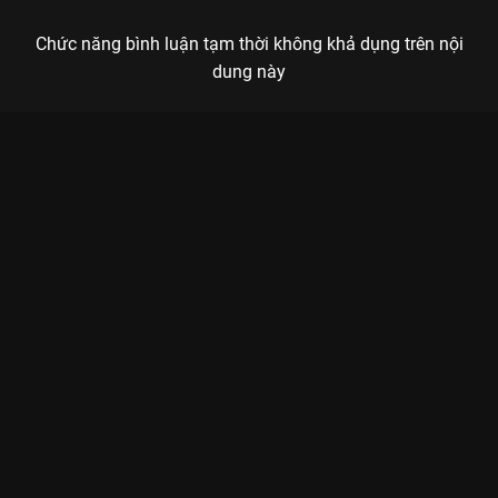
Chức năng bình luận tạm thời không khả dụng trên nội
dung này
Xem Tập 10B. Chiếc đồng hồ bí ẩn Em Gái Mất Tích - 14 Tập
của Thái Lan có sự tham gia của . Thuộc thể loại: Phim bộ