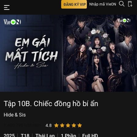
Nhập mã VieON
ĐĂNG KÝ VIP
Tập 10B. Chiếc đồng hồ bí ẩn
Hide & Sis
1.400.790
lượt xem
4.8
2025
T18
Thái Lan
1 Phần
Full HD