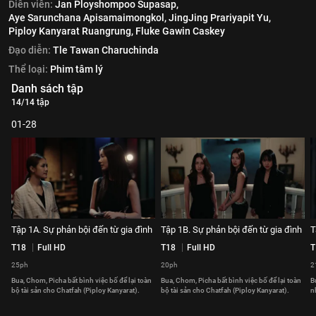
Diễn viên:
Jan Ployshompoo Supasap,
Aye Sarunchana Apisamaimongkol,
JingJing Prariyapit Yu,
Piploy Kanyarat Ruangrung,
Fluke Gawin Caskey
Đạo diễn:
Tle Tawan Charuchinda
Thể loại:
Phim tâm lý
Danh sách tập
14/14 tập
01-28
Tập 1A. Sự phản bội đến từ gia đình
Tập 1B. Sự phản bội đến từ gia đình
T
T18
Full HD
T18
Full HD
T
25ph
20ph
2
Bua, Chom, Picha bất bình việc bố để lại toàn
Bua, Chom, Picha bất bình việc bố để lại toàn
B
bộ tài sản cho Chatfah (Piploy Kanyarat).
bộ tài sản cho Chatfah (Piploy Kanyarat).
n