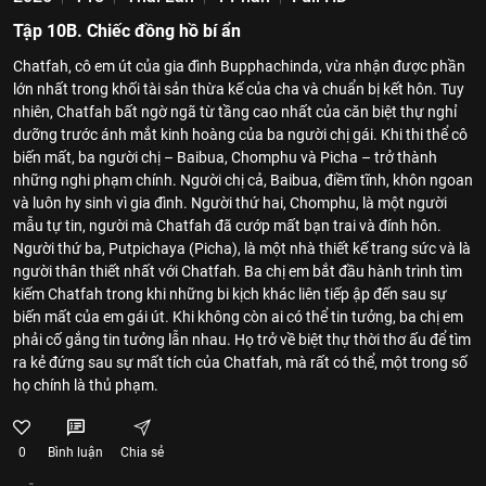
Tập 10B. Chiếc đồng hồ bí ẩn
Chatfah, cô em út của gia đình Bupphachinda, vừa nhận được phần
lớn nhất trong khối tài sản thừa kế của cha và chuẩn bị kết hôn. Tuy
nhiên, Chatfah bất ngờ ngã từ tầng cao nhất của căn biệt thự nghỉ
dưỡng trước ánh mắt kinh hoàng của ba người chị gái. Khi thi thể cô
biến mất, ba người chị – Baibua, Chomphu và Picha – trở thành
những nghi phạm chính. Người chị cả, Baibua, điềm tĩnh, khôn ngoan
và luôn hy sinh vì gia đình. Người thứ hai, Chomphu, là một người
mẫu tự tin, người mà Chatfah đã cướp mất bạn trai và đính hôn.
Người thứ ba, Putpichaya (Picha), là một nhà thiết kế trang sức và là
người thân thiết nhất với Chatfah. Ba chị em bắt đầu hành trình tìm
kiếm Chatfah trong khi những bi kịch khác liên tiếp ập đến sau sự
biến mất của em gái út. Khi không còn ai có thể tin tưởng, ba chị em
phải cố gắng tin tưởng lẫn nhau. Họ trở về biệt thự thời thơ ấu để tìm
ra kẻ đứng sau sự mất tích của Chatfah, mà rất có thể, một trong số
họ chính là thủ phạm.
0
Bình luận
Chia sẻ