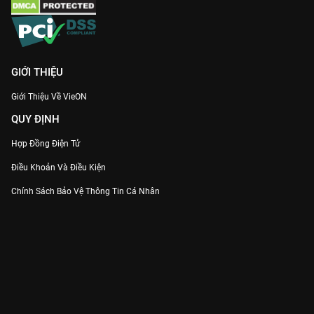
GIỚI THIỆU
Giới Thiệu Về VieON
QUY ĐỊNH
Hợp Đồng Điện Tử
Điều Khoản Và Điều Kiện
Chính Sách Bảo Vệ Thông Tin Cá Nhân
Chính Sách Bảo Vệ Người Tiêu Dùng Dễ Bị Tổn Thương
Thỏa Thuận Sử Dụng Dịch Vụ Mạng Xã Hội
THÔNG TIN
Thông Báo
Trung Tâm Hỗ Trợ