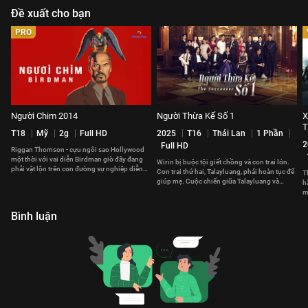
Đề xuất cho bạn
PRO
Người Chim 2014
Người Thừa Kế Số 1
X
T18
Mỹ
2g
Full HD
2025
T16
Thái Lan
1 Phần
2
Full HD
Riggan Thomson - cựu ngôi sao Hollywood
một thời với vai diễn Birdman giờ đây đang
Wirin bị buộc tội giết chồng và con trai lớn.
phải vật lộn trên con đường sự nghiệp diễn
Con trai thứ hai, Talayluang, phải hoàn tục để
T
xuất của bản thân.
giúp mẹ. Cuộc chiến giữa Talayluang và
h
Mahasamut bắt đầu.
m
m
Bình luận