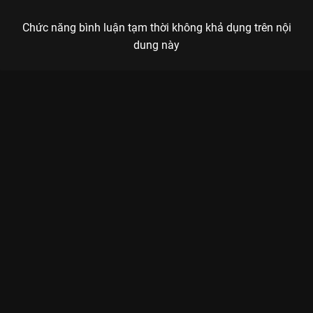
Chức năng bình luận tạm thời không khả dụng trên nội
dung này
Xem Tập 5B. Ác quỷ trong chính mình Em Gái Mất Tích - 14
Tập của Thái Lan có sự tham gia của . Thuộc thể loại: Phim bộ