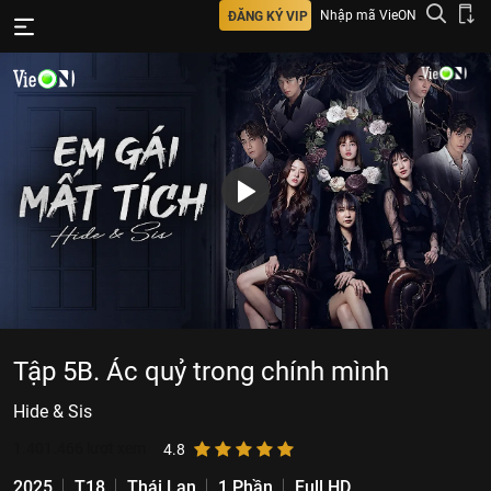
Nhập mã VieON
ĐĂNG KÝ VIP
Tập 5B. Ác quỷ trong chính mình
Hide & Sis
1.401.466
lượt xem
4.8
2025
T18
Thái Lan
1 Phần
Full HD