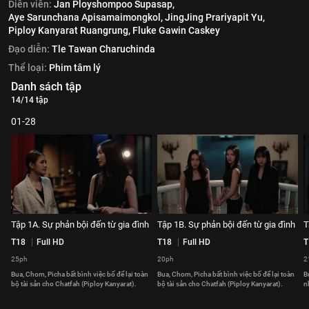
Diễn viên:
Jan Ployshompoo Supasap,
Aye Sarunchana Apisamaimongkol,
JingJing Prariyapit Yu,
Piploy Kanyarat Ruangrung,
Fluke Gawin Caskey
Đạo diễn:
Tle Tawan Charuchinda
Thể loại:
Phim tâm lý
Danh sách tập
14/14 tập
01-28
Tập 1A. Sự phản bội đến từ gia đình
Tập 1B. Sự phản bội đến từ gia đình
T
T18
Full HD
T18
Full HD
T
25ph
20ph
2
Bua, Chom, Picha bất bình việc bố để lại toàn
Bua, Chom, Picha bất bình việc bố để lại toàn
B
bộ tài sản cho Chatfah (Piploy Kanyarat).
bộ tài sản cho Chatfah (Piploy Kanyarat).
n