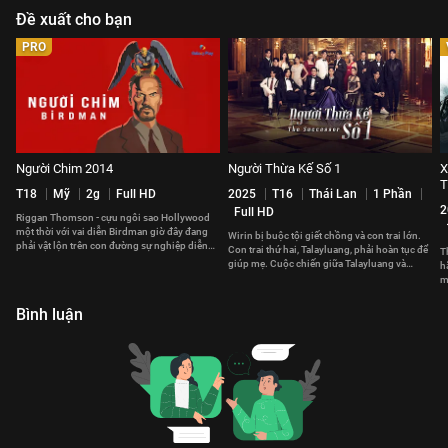
Đề xuất cho bạn
PRO
Người Chim 2014
Người Thừa Kế Số 1
X
T18
Mỹ
2g
Full HD
2025
T16
Thái Lan
1 Phần
2
Full HD
Riggan Thomson - cựu ngôi sao Hollywood
một thời với vai diễn Birdman giờ đây đang
Wirin bị buộc tội giết chồng và con trai lớn.
phải vật lộn trên con đường sự nghiệp diễn
Con trai thứ hai, Talayluang, phải hoàn tục để
T
xuất của bản thân.
giúp mẹ. Cuộc chiến giữa Talayluang và
h
Mahasamut bắt đầu.
m
m
Bình luận