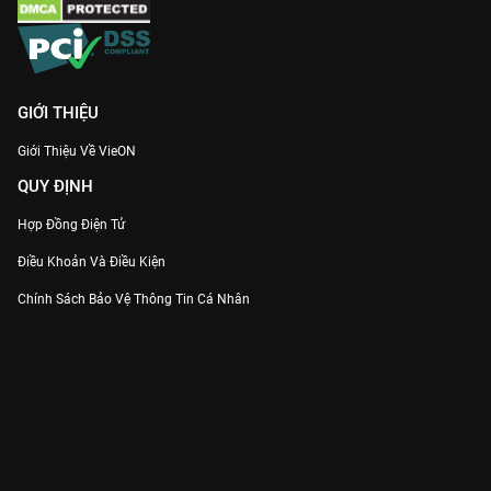
GIỚI THIỆU
Giới Thiệu Về VieON
QUY ĐỊNH
Hợp Đồng Điện Tử
Điều Khoản Và Điều Kiện
Chính Sách Bảo Vệ Thông Tin Cá Nhân
Chính Sách Bảo Vệ Người Tiêu Dùng Dễ Bị Tổn Thương
Thỏa Thuận Sử Dụng Dịch Vụ Mạng Xã Hội
THÔNG TIN
Thông Báo
Trung Tâm Hỗ Trợ