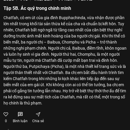
Tập 5B. Ác quỷ trong chính mình
Chatfah, cô em út của gia đình Bupphachinda, vừa nhận được phần
lớn nhất trong khối tài sản thừa kế của cha và chuẩn bị kết hôn. Tuy
nhiên, Chatfah bất ngờ ngã từ tầng cao nhất của căn biệt thự nghỉ
dưỡng trước ánh mắt kinh hoàng của ba người chị gái. Khi thi thể cô
biến mất, ba người chị – Baibua, Chomphu và Picha – trở thành
những nghi phạm chính. Người chị cả, Baibua, điềm tĩnh, khôn ngoan
và luôn hy sinh vì gia đình. Người thứ hai, Chomphu, là một người
mẫu tự tin, người mà Chatfah đã cướp mất bạn trai và đính hôn.
Người thứ ba, Putpichaya (Picha), là một nhà thiết kế trang sức và là
người thân thiết nhất với Chatfah. Ba chị em bắt đầu hành trình tìm
kiếm Chatfah trong khi những bi kịch khác liên tiếp ập đến sau sự
biến mất của em gái út. Khi không còn ai có thể tin tưởng, ba chị em
phải cố gắng tin tưởng lẫn nhau. Họ trở về biệt thự thời thơ ấu để tìm
ra kẻ đứng sau sự mất tích của Chatfah, mà rất có thể, một trong số
họ chính là thủ phạm.
0
Bình luận
Chia sẻ