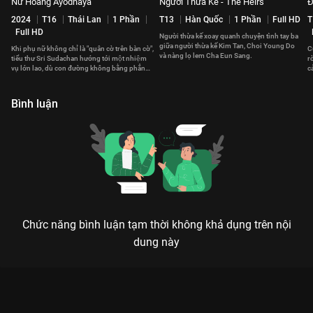
Nữ Hoàng Ayodhaya
Người Thừa Kế - The Heirs
Đ
2024
T16
Thái Lan
1 Phần
T13
Hàn Quốc
1 Phần
Full HD
T
Full HD
Người thừa kế xoay quanh chuyện tình tay ba
giữa người thừa kế Kim Tan, Choi Young Do
Khi phụ nữ không chỉ là "quân cờ trên bàn cờ",
C
và nàng lọ lem Cha Eun Sang.
tiểu thư Sri Sudachan hướng tới một nhiệm
r
vụ lớn lao, dù con đường không bằng phẳng
c
và có nhiều đe dọa.
T
Bình luận
Chức năng bình luận tạm thời không khả dụng trên nội
dung này
CỔ TAY ÁO MÀU ĐỎ: BẢN TÌNH CA BI TRÁNG GIỮA QUÂN
VƯƠNG VÀ CUNG NỮ
Nhà vua yêu cung nữ, nhưng cung nữ có yêu nhà vua? – Một câu hỏi ám ảnh cả một