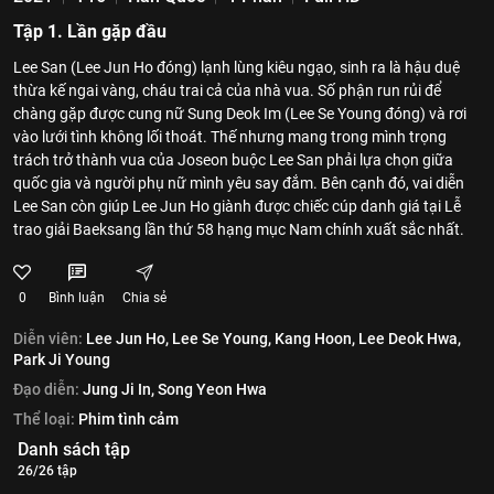
Tập 1. Lần gặp đầu
Lee San (Lee Jun Ho đóng) lạnh lùng kiêu ngạo, sinh ra là hậu duệ
thừa kế ngai vàng, cháu trai cả của nhà vua. Số phận run rủi để
chàng gặp được cung nữ Sung Deok Im (Lee Se Young đóng) và rơi
vào lưới tình không lối thoát. Thế nhưng mang trong mình trọng
trách trở thành vua của Joseon buộc Lee San phải lựa chọn giữa
quốc gia và người phụ nữ mình yêu say đắm. Bên cạnh đó, vai diễn
Lee San còn giúp Lee Jun Ho giành được chiếc cúp danh giá tại Lễ
trao giải Baeksang lần thứ 58 hạng mục Nam chính xuất sắc nhất.
0
Bình luận
Chia sẻ
Diễn viên:
Lee Jun Ho,
Lee Se Young,
Kang Hoon,
Lee Deok Hwa,
Park Ji Young
Đạo diễn:
Jung Ji In,
Song Yeon Hwa
Thể loại:
Phim tình cảm
Danh sách tập
26/26 tập