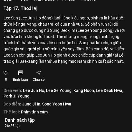
Tập 17. Thoái vị
Lee San (Lee Jun Ho đóng) lạnh lùng kiêu ngạo, sinh ra là hậu duệ
thừa kế ngai vàng, cháu trai cả của nhà vua. Số phận run rủi để
chàng gặp được cung nữ Sung Deok Im (Lee Se Young đóng) và rơi
vào lưới tình không lối thoát. Thế nhưng mang trong mình trọng
trách trở thành vua của Joseon buộc Lee San phải lựa chọn giữa
quốc gia và người phụ nữ mình yêu say đắm. Bên cạnh đó, vai diễn
Lee San còn giúp Lee Jun Ho giành được chiếc cúp danh giá tại Lễ
trao giải Baeksang lần thứ 58 hạng mục Nam chính xuất sắc nhất.
0
Bình luận
Chia sẻ
Diễn viên:
Lee Jun Ho,
Lee Se Young,
Kang Hoon,
Lee Deok Hwa,
Park Ji Young
Đạo diễn:
Jung Ji In,
Song Yeon Hwa
Thể loại:
Phim tình cảm
Danh sách tập
26/26 tập