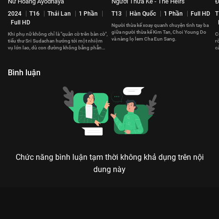
Nữ Hoàng Ayodhaya
Người Thừa Kế - The Heirs
Đ
2024
T16
Thái Lan
1 Phần
T13
Hàn Quốc
1 Phần
Full HD
T
Full HD
Người thừa kế xoay quanh chuyện tình tay ba
giữa người thừa kế Kim Tan, Choi Young Do
Khi phụ nữ không chỉ là "quân cờ trên bàn cờ",
C
và nàng lọ lem Cha Eun Sang.
tiểu thư Sri Sudachan hướng tới một nhiệm
r
vụ lớn lao, dù con đường không bằng phẳng
c
và có nhiều đe dọa.
T
Bình luận
Chức năng bình luận tạm thời không khả dụng trên nội
dung này
Xem Tập 17. Thoái vị Cổ Tay Áo Màu Đỏ - 26 Tập của Hàn
Quốc có sự tham gia của . Thuộc thể loại: Phim bộ