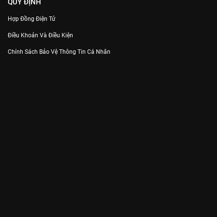
QUY ĐỊNH
Hợp Đồng Điện Tử
Điều Khoản Và Điều Kiện
Chính Sách Bảo Vệ Thông Tin Cá Nhân
Chính Sách Bảo Vệ Người Tiêu Dùng Dễ Bị Tổn Thương
Thỏa Thuận Sử Dụng Dịch Vụ Mạng Xã Hội
THÔNG TIN
Thông Báo
Trung Tâm Hỗ Trợ
Liên Hệ
Góp Ý
Công ty Cổ phần VieON - Địa chỉ: Tầng 5, 222 Pasteur, Phường Xuân Hòa,
Thành phố Hồ Chí Minh