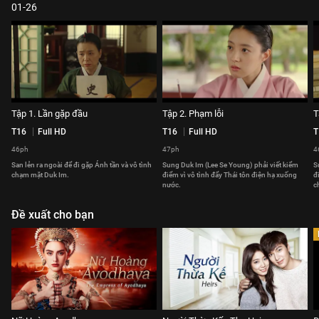
01-26
Tập 1. Lần gặp đầu
Tập 2. Phạm lỗi
T
T16
Full HD
T16
Full HD
T
46ph
47ph
4
San lẻn ra ngoài để đi gặp Ánh tần và vô tình
Sung Duk Im (Lee Se Young) phải viết kiểm
S
chạm mặt Duk Im.
điểm vì vô tình đẩy Thái tôn điện hạ xuống
đ
nước.
c
Đề xuất cho bạn