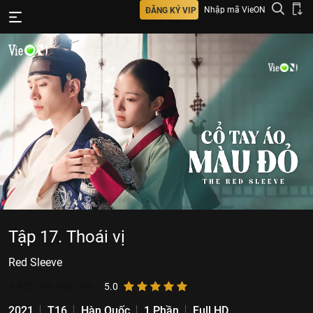
Nhập mã VieON
ĐĂNG KÝ VIP
Tập 17. Thoái vị
Red Sleeve
4.436.606
lượt xem
5.0
2021
T16
Hàn Quốc
1 Phần
Full HD