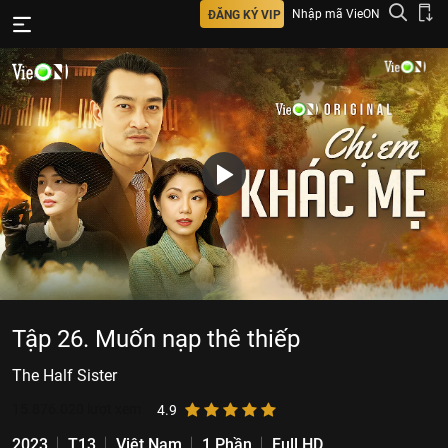
Nhập mã VieON
ĐĂNG KÝ VIP
Tập 26. Muốn nạp thê thiếp
The Half Sister
15.876.020
lượt xem
4.9
2023
T13
Việt Nam
1 Phần
Full HD