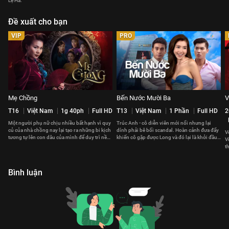
Lệ Hà.
Đề xuất cho bạn
VIP
PRO
Mẹ Chồng
Bến Nước Mười Ba
V
T16
Việt Nam
1g 40ph
Full HD
T13
Việt Nam
1 Phần
Full HD
2
Một người phụ nữ chịu nhiều bất hạnh vì quy
Trúc Anh - cô diễn viên mới nổi nhưng lại
củ của nhà chồng nay lại tạo ra những bi kịch
dính phải bê bối scandal. Hoàn cảnh đưa đẩy
V
tương tự lên con dâu của mình để duy trì nền
khiến cô gặp được Long và đó lại là khởi đầu
V
nếp dòng họ.
cho mọi sóng gió.
t
m
Bình luận