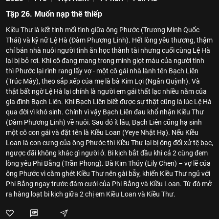
Tập 26. Muốn nạp thê thiếp
Kiều Thư là kết tinh mối tình giữa ông Phước (Trương Minh Quốc
Thái) và kỹ nữ Lệ Hà (Đàm Phương Linh). Hết lòng yêu thương, thậm
chí bán nhà nuôi người tình ăn học thành tài nhưng cuối cùng Lệ Hà
lại bị bỏ rơi. Khi cô đang mang trong mình giọt máu của người tình
thì Phước lại rình rang lấy vợ - một cô gái nhà lành tên Bạch Liên
(Trúc Mây), theo sắp xếp của mẹ là bà Kim Lợi (Ngân Quỳnh). Và
thật bất ngờ Lệ Hà lại chính là người em gái thất lạc nhiều năm của
gia đình Bạch Liên. Khi Bạch Liên biết được sự thật cũng là lúc Lệ Hà
qua đời vì khó sinh. Chính vì vậy Bạch Liên đau khổ nhận Kiều Thư
(Đàm Phương Linh) về nuôi. Sau đó ít lâu, Bạch Liên cũng hạ sinh
một cô con gái và đặt tên là Kiều Loan (Yeye Nhật Hạ). Nếu Kiều
Loan là con cưng của ông Phước thì Kiều Thư lại bị ông đối xử tệ bạc,
ngược đãi không khác gì người ở. Bi kịch bắt đầu khi cả 2 cùng đem
lòng yêu Phi Bằng (Trần Phong). Bà Kim Thủy (Lily Chen) – vợ lẽ của
ông Phước vì căm ghét Kiều Thư nên gài bẫy, khiến Kiều Thư ngủ với
Phi Bằng ngay trước đám cưới của Phi Bằng và Kiều Loan. Từ đó mở
ra hàng loạt bi kịch giữa 2 chị em Kiều Loan và Kiều Thư.