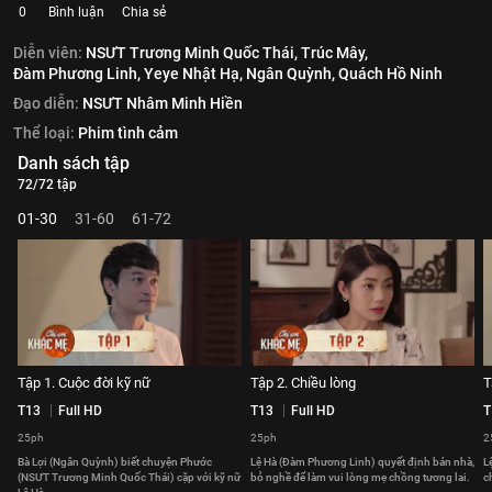
0
Bình luận
Chia sẻ
Diễn viên:
NSƯT Trương Minh Quốc Thái,
Trúc Mây,
Đàm Phương Linh,
Yeye Nhật Hạ,
Ngân Quỳnh,
Quách Hồ Ninh
Đạo diễn:
NSƯT Nhâm Minh Hiền
Thể loại:
Phim tình cảm
Danh sách tập
72/72 tập
01-30
31-60
61-72
Tập 1. Cuộc đời kỹ nữ
Tập 2. Chiều lòng
T
T13
Full HD
T13
Full HD
T
25ph
25ph
2
Bà Lợi (Ngân Quỳnh) biết chuyện Phước
Lệ Hà (Đàm Phương Linh) quyết định bán nhà,
L
(NSƯT Trương Minh Quốc Thái) cặp với kỹ nữ
bỏ nghề để làm vui lòng mẹ chồng tương lai.
c