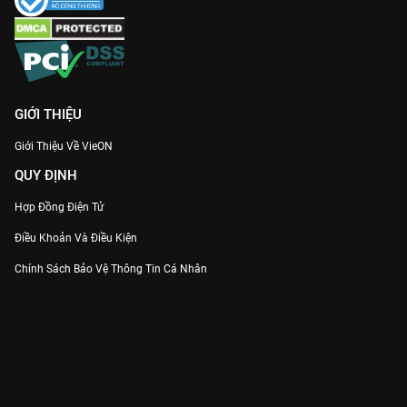
GIỚI THIỆU
Giới Thiệu Về VieON
QUY ĐỊNH
Hợp Đồng Điện Tử
Điều Khoản Và Điều Kiện
Chính Sách Bảo Vệ Thông Tin Cá Nhân
Chính Sách Bảo Vệ Người Tiêu Dùng Dễ Bị Tổn Thương
Thỏa Thuận Sử Dụng Dịch Vụ Mạng Xã Hội
THÔNG TIN
Thông Báo