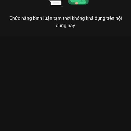
Chức năng bình luận tạm thời không khả dụng trên nội
dung này
Xem Tập 26. Muốn nạp thê thiếp Chị Em Khác Mẹ - 72 Tập của
Việt Nam có sự tham gia của . Thuộc thể loại: Phim bộ