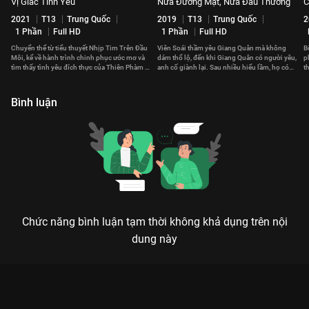
Vị Giác Tình Yêu
Nửa Đường Mật, Nửa Đau Thương
C
2021
T13
Trung Quốc
2019
T13
Trung Quốc
2
1 Phần
Full HD
1 Phần
Full HD
Chuyển thể từ tiểu thuyết Nhịp Tim Trên Đầu
Viên Soái thầm yêu Giang Quân mà không
B
Môi, kể về hành trình chinh phục ước mơ và
dám thổ lộ, đến khi Giang Quân có người yêu,
p
tìm thấy tình yêu đích thực của Thiên Phàm và
anh cố giành lại. Sau nhiều hiểu lầm, họ có
t
Khả Tụng
đến với nhau?
t
Bình luận
Chức năng bình luận tạm thời không khả dụng trên nội
dung này
Xem Tập 8. Nụ hôn Bên Nhau Trọn Đời - My Sunshine - 36 Tập
của Trung Quốc có sự tham gia của . Thuộc thể loại: Phim bộ