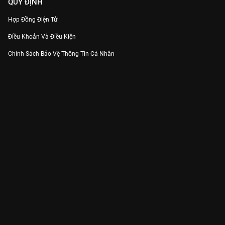
QUY ĐỊNH
Hợp Đồng Điện Tử
Điều Khoản Và Điều Kiện
Chính Sách Bảo Vệ Thông Tin Cá Nhân
Chính Sách Bảo Vệ Người Tiêu Dùng Dễ Bị Tổn Thương
Thỏa Thuận Sử Dụng Dịch Vụ Mạng Xã Hội
THÔNG TIN
Thông Báo
Trung Tâm Hỗ Trợ
Liên Hệ
Góp Ý
Công ty Cổ phần VieON - Địa chỉ: Tầng 5, 222 Pasteur, Phường Xuân Hòa,
Thành phố Hồ Chí Minh