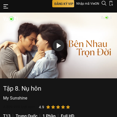
Nhập mã VieON
ĐĂNG KÝ VIP
Tập 8. Nụ hôn
My Sunshine
4.809.999
lượt xem
4.9
T13
Trung Quốc
1 Phần
Full HD