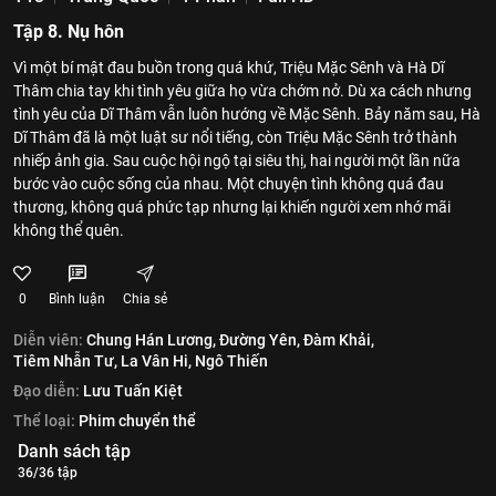
Tập 8. Nụ hôn
Vì một bí mật đau buồn trong quá khứ, Triệu Mặc Sênh và Hà Dĩ
Thâm chia tay khi tình yêu giữa họ vừa chớm nở. Dù xa cách nhưng
tình yêu của Dĩ Thâm vẫn luôn hướng về Mặc Sênh. Bảy năm sau, Hà
Dĩ Thâm đã là một luật sư nổi tiếng, còn Triệu Mặc Sênh trở thành
nhiếp ảnh gia. Sau cuộc hội ngộ tại siêu thị, hai người một lần nữa
bước vào cuộc sống của nhau. Một chuyện tình không quá đau
thương, không quá phức tạp nhưng lại khiến người xem nhớ mãi
không thể quên.
0
Bình luận
Chia sẻ
Diễn viên:
Chung Hán Lương,
Đường Yên,
Đàm Khải,
Tiêm Nhẫn Tư,
La Vân Hi,
Ngô Thiến
Đạo diễn:
Lưu Tuấn Kiệt
Thể loại:
Phim chuyển thể
Danh sách tập
36/36 tập