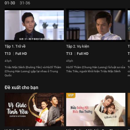
01-30
31-36
Tập 1. Trở về
Tập 2. Vụ kiện
T
T13
Full HD
T13
Full HD
T
45ph
45ph
4
Triệu Mặc Sênh (Đường Yên) và Hà Dĩ Thâm
Hà Dĩ Thâm (Chung Hán Lương) là luật sư của
T
(Chung Hán Lương) gặp lại nhau ở Trung
Tiêu Tiêu, người khởi kiện Triệu Mặc Sênh
c
Quốc
m
Đề xuất cho bạn
VIP