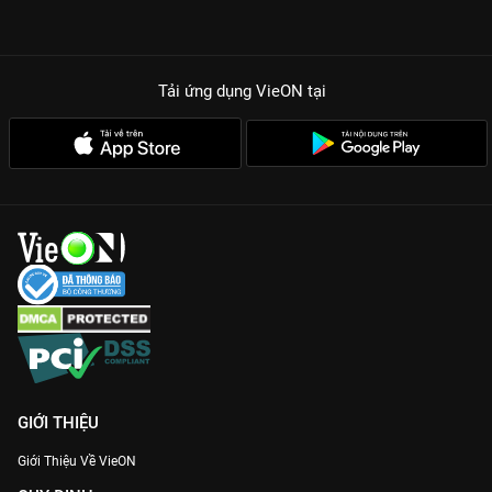
kẹt, phơi bày những mặt tối của lòng tham và sự bất công
trong xã hội.
Visual Jang Na Ra đỉnh chóp:
Rũ bỏ hình tượng bánh bèo,
Tải ứng dụng VieON
tại
Jang Na Ra hóa thân thành chị đại cực ngầu với gu thời trang
đen huyền bí và thần thái sang chảnh.
Chemistry bùng nổ:
Màn tương tác vừa chí choé vừa thấu hiểu
giữa Ji Ah và In Bum khiến hội mọt phim đứng ngồi không yên.
Cốt truyện nhân văn:
Mỗi tập phim là một bài học về sự buông
bỏ và tình yêu thương, giúp người xem vừa sợ vừa khóc vì cảm
động.
Thưởng thức ngay siêu phẩm
Bất Động Sản Trừ Tà
bản Thuyết
minh/Vietsub mượt mà với chất lượng hình ảnh 4K cực nét chỉ
có trên
VieON
!
GIỚI THIỆU
Giới Thiệu Về VieON