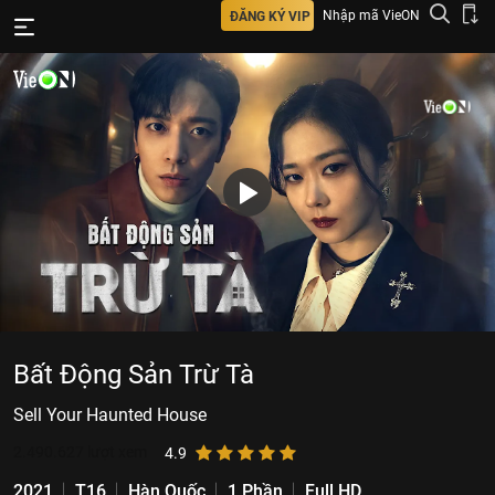
Nhập mã VieON
ĐĂNG KÝ VIP
Bất Động Sản Trừ Tà
Sell Your Haunted House
2.490.627
lượt xem
4.9
2021
T16
Hàn Quốc
1 Phần
Full HD