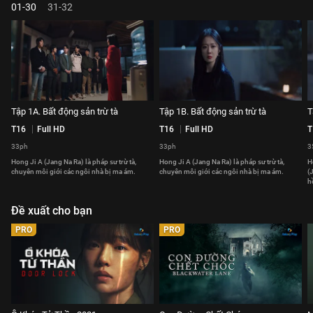
01-30
31-32
Tập 1A. Bất động sản trừ tà
Tập 1B. Bất động sản trừ tà
T
T16
Full HD
T16
Full HD
T
33ph
33ph
3
Hong Ji A (Jang Na Ra) là pháp sư trừ tà,
Hong Ji A (Jang Na Ra) là pháp sư trừ tà,
H
chuyên môi giới các ngôi nhà bị ma ám.
chuyên môi giới các ngôi nhà bị ma ám.
(
h
Đề xuất cho bạn
PRO
PRO