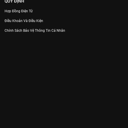
QUY ĐỊNH
Hợp Đồng Điện Tử
Điều Khoản Và Điều Kiện
Chính Sách Bảo Vệ Thông Tin Cá Nhân
Chính Sách Bảo Vệ Người Tiêu Dùng Dễ Bị Tổn Thương
Thỏa Thuận Sử Dụng Dịch Vụ Mạng Xã Hội
THÔNG TIN
Thông Báo
Trung Tâm Hỗ Trợ
Liên Hệ
Góp Ý
Công ty Cổ phần VieON - Địa chỉ: Tầng 5, 222 Pasteur, Phường Xuân Hòa,
Thành phố Hồ Chí Minh