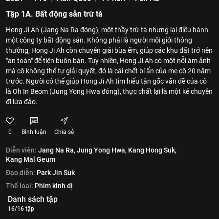
Tập 1A. Bất động sản trừ tà
Hong Ji Ah (Jang Na Ra đóng), một thầy trừ tà nhưng lại điều hành
một công ty bất động sản. Không phải là người môi giới thông
thường, Hong Ji Ah còn chuyên giải bùa ếm, giúp các khu đất trở nên
"an toàn" để tiện buôn bán. Tuy nhiên, Hong Ji Ah có một nỗi ám ảnh
mà cô không thể tự giải quyết, đó là cái chết bí ẩn của mẹ cô 20 năm
trước. Người có thể giúp Hong Ji Ah tìm hiểu tận gốc vấn đề của cô
là Oh In Beom (Jung Yong Hwa đóng), thực chất lại là một kẻ chuyên
đi lừa đảo.
0
Bình luận
Chia sẻ
Diễn viên:
Jang Na Ra,
Jung Yong Hwa,
Kang Hong Suk,
Kang Mal Geum
Đạo diễn:
Park Jin Suk
Thể loại:
Phim kinh dị
Danh sách tập
16/16 tập