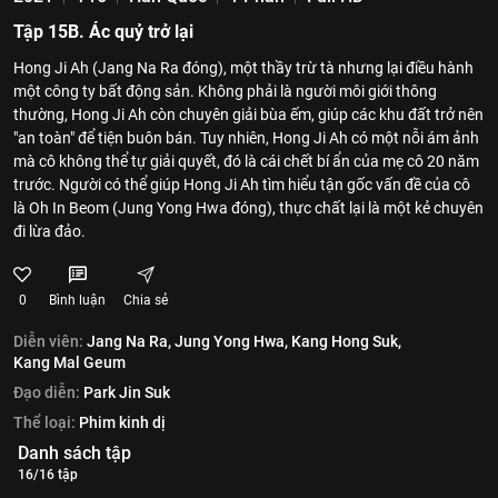
Tập 15B. Ác quỷ trở lại
Hong Ji Ah (Jang Na Ra đóng), một thầy trừ tà nhưng lại điều hành
một công ty bất động sản. Không phải là người môi giới thông
thường, Hong Ji Ah còn chuyên giải bùa ếm, giúp các khu đất trở nên
"an toàn" để tiện buôn bán. Tuy nhiên, Hong Ji Ah có một nỗi ám ảnh
mà cô không thể tự giải quyết, đó là cái chết bí ẩn của mẹ cô 20 năm
trước. Người có thể giúp Hong Ji Ah tìm hiểu tận gốc vấn đề của cô
là Oh In Beom (Jung Yong Hwa đóng), thực chất lại là một kẻ chuyên
đi lừa đảo.
0
Bình luận
Chia sẻ
Diễn viên:
Jang Na Ra,
Jung Yong Hwa,
Kang Hong Suk,
Kang Mal Geum
Đạo diễn:
Park Jin Suk
Thể loại:
Phim kinh dị
Danh sách tập
16/16 tập