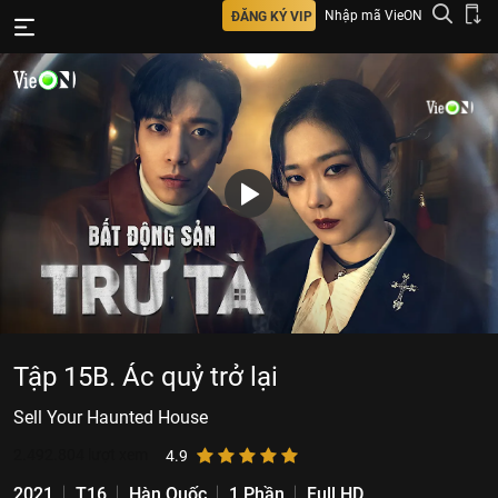
Nhập mã VieON
ĐĂNG KÝ VIP
Tập 15B. Ác quỷ trở lại
Sell Your Haunted House
2.492.804
lượt xem
4.9
2021
T16
Hàn Quốc
1 Phần
Full HD