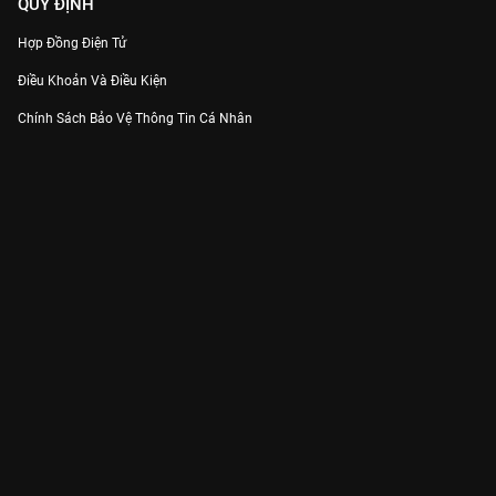
QUY ĐỊNH
Hợp Đồng Điện Tử
Điều Khoản Và Điều Kiện
Chính Sách Bảo Vệ Thông Tin Cá Nhân
Chính Sách Bảo Vệ Người Tiêu Dùng Dễ Bị Tổn Thương
Thỏa Thuận Sử Dụng Dịch Vụ Mạng Xã Hội
THÔNG TIN
Thông Báo
Trung Tâm Hỗ Trợ
Liên Hệ
Góp Ý
Công ty Cổ phần VieON - Địa chỉ: Tầng 5, 222 Pasteur, Phường Xuân Hòa,
Thành phố Hồ Chí Minh