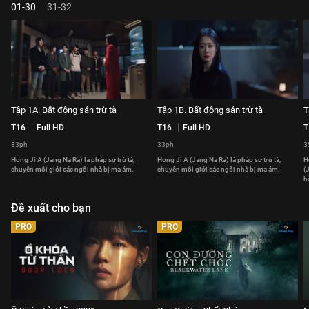
01-30
31-32
Tập 1A. Bất động sản trừ tà
Tập 1B. Bất động sản trừ tà
T
T16
Full HD
T16
Full HD
T
33ph
33ph
3
Hong Ji A (Jang Na Ra) là pháp sư trừ tà,
Hong Ji A (Jang Na Ra) là pháp sư trừ tà,
H
chuyên môi giới các ngôi nhà bị ma ám.
chuyên môi giới các ngôi nhà bị ma ám.
(
h
Đề xuất cho bạn
PRO
PRO