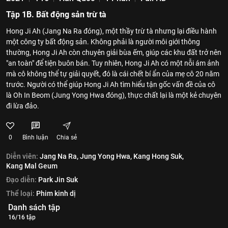
Tập 1B. Bất động sản trừ tà
Hong Ji Ah (Jang Na Ra đóng), một thầy trừ tà nhưng lại điều hành
một công ty bất động sản. Không phải là người môi giới thông
thường, Hong Ji Ah còn chuyên giải bùa ếm, giúp các khu đất trở nên
"an toàn" để tiện buôn bán. Tuy nhiên, Hong Ji Ah có một nỗi ám ảnh
mà cô không thể tự giải quyết, đó là cái chết bí ẩn của mẹ cô 20 năm
trước. Người có thể giúp Hong Ji Ah tìm hiểu tận gốc vấn đề của cô
là Oh In Beom (Jung Yong Hwa đóng), thực chất lại là một kẻ chuyên
đi lừa đảo.
0
Bình luận
Chia sẻ
Diễn viên:
Jang Na Ra,
Jung Yong Hwa,
Kang Hong Suk,
Kang Mal Geum
Đạo diễn:
Park Jin Suk
Thể loại:
Phim kinh dị
Danh sách tập
16/16 tập