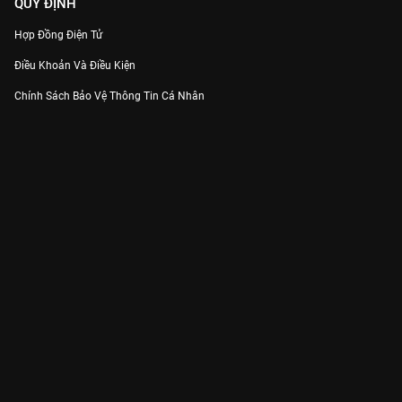
QUY ĐỊNH
Hợp Đồng Điện Tử
Điều Khoản Và Điều Kiện
Chính Sách Bảo Vệ Thông Tin Cá Nhân
Chính Sách Bảo Vệ Người Tiêu Dùng Dễ Bị Tổn Thương
Thỏa Thuận Sử Dụng Dịch Vụ Mạng Xã Hội
THÔNG TIN
Thông Báo
Trung Tâm Hỗ Trợ
Liên Hệ
Góp Ý
Công ty Cổ phần VieON - Địa chỉ: Tầng 5, 222 Pasteur, Phường Xuân Hòa,
Thành phố Hồ Chí Minh