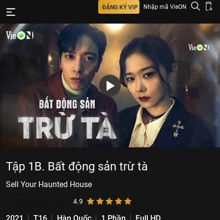
Nhập mã VieON
ĐĂNG KÝ VIP
Tập 1B. Bất động sản trừ tà
Sell Your Haunted House
2.492.105
lượt xem
4.9
2021
T16
Hàn Quốc
1 Phần
Full HD