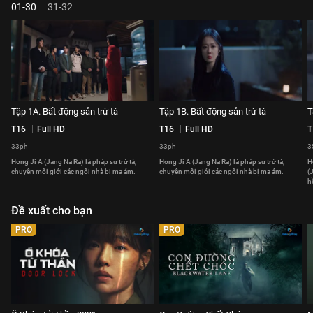
01-30
31-32
Tập 1A. Bất động sản trừ tà
Tập 1B. Bất động sản trừ tà
T
T16
Full HD
T16
Full HD
T
33ph
33ph
3
Hong Ji A (Jang Na Ra) là pháp sư trừ tà,
Hong Ji A (Jang Na Ra) là pháp sư trừ tà,
H
chuyên môi giới các ngôi nhà bị ma ám.
chuyên môi giới các ngôi nhà bị ma ám.
(
h
Đề xuất cho bạn
PRO
PRO