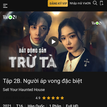
Nhập mã VieON
ĐĂNG KÝ VIP
Tập 2B. Người áp vong đặc biệt
Sell Your Haunted House
2.492.839
lượt xem
4.9
2021
T16
Hàn Quốc
1 Phần
Full HD