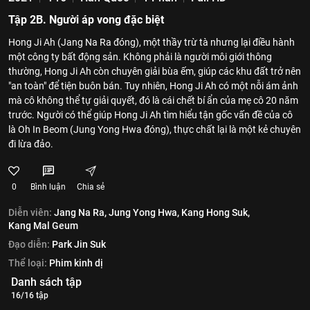
Tập 2B. Người áp vong đặc biệt
Hong Ji Ah (Jang Na Ra đóng), một thầy trừ tà nhưng lại điều hành
một công ty bất động sản. Không phải là người môi giới thông
thường, Hong Ji Ah còn chuyên giải bùa ếm, giúp các khu đất trở nên
"an toàn" để tiện buôn bán. Tuy nhiên, Hong Ji Ah có một nỗi ám ảnh
mà cô không thể tự giải quyết, đó là cái chết bí ẩn của mẹ cô 20 năm
trước. Người có thể giúp Hong Ji Ah tìm hiểu tận gốc vấn đề của cô
là Oh In Beom (Jung Yong Hwa đóng), thực chất lại là một kẻ chuyên
đi lừa đảo.
0
Bình luận
Chia sẻ
Diễn viên:
Jang Na Ra,
Jung Yong Hwa,
Kang Hong Suk,
Kang Mal Geum
Đạo diễn:
Park Jin Suk
Thể loại:
Phim kinh dị
Danh sách tập
16/16 tập