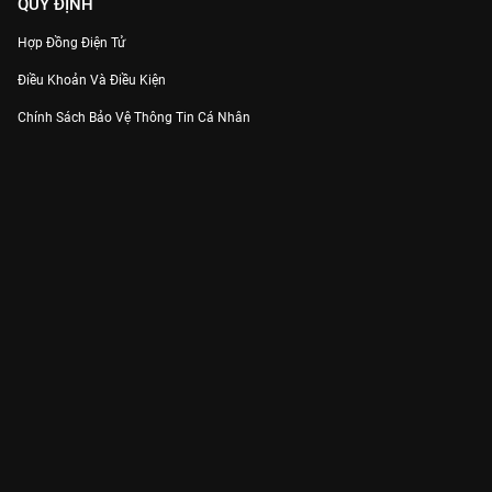
QUY ĐỊNH
Hợp Đồng Điện Tử
Điều Khoản Và Điều Kiện
Chính Sách Bảo Vệ Thông Tin Cá Nhân
Chính Sách Bảo Vệ Người Tiêu Dùng Dễ Bị Tổn Thương
Thỏa Thuận Sử Dụng Dịch Vụ Mạng Xã Hội
THÔNG TIN
Thông Báo
Trung Tâm Hỗ Trợ
Liên Hệ
Góp Ý
Công ty Cổ phần VieON - Địa chỉ: Tầng 5, 222 Pasteur, Phường Xuân Hòa,
Thành phố Hồ Chí Minh