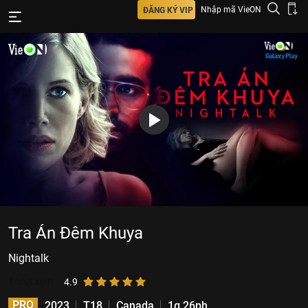
Nhập mã VieON
ĐĂNG KÝ VIP
Tra Án Đêm Khuya
Nightalk
1
lượt xem
4.9
PRO
2023
T18
Canada
1g 26ph