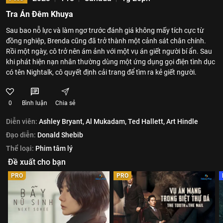
Tra Án Đêm Khuya
Sau bao nỗ lực và làm ngơ trước đánh giá không mấy tích cực từ
đồng nghiệp, Brenda cũng đã trở thành một cảnh sát chân chính.
Rồi một ngày, cô trở nên ám ảnh với một vụ án giết người bí ẩn. Sau
khi phát hiện nạn nhân thường dùng một ứng dụng gọi điện tình dục
có tên Nightalk, cô quyết định cải trang để tìm ra kẻ giết người.
0
Bình luận
Chia sẻ
Diễn viên:
Ashley Bryant,
Al Mukadam,
Ted Hallett,
Art Hindle
Đạo diễn:
Donald Shebib
Thể loại:
Phim tâm lý
Đề xuất cho bạn
PRO
PRO