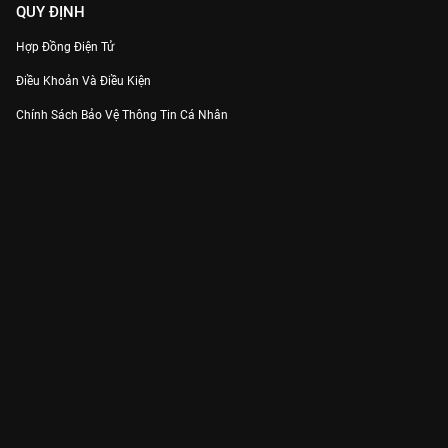
QUY ĐỊNH
Hợp Đồng Điện Tử
Điều Khoản Và Điều Kiện
Chính Sách Bảo Vệ Thông Tin Cá Nhân
Chính Sách Bảo Vệ Người Tiêu Dùng Dễ Bị Tổn Thương
Thỏa Thuận Sử Dụng Dịch Vụ Mạng Xã Hội
THÔNG TIN
Thông Báo
Trung Tâm Hỗ Trợ
Liên Hệ
Góp Ý
Công ty Cổ phần VieON - Địa chỉ: Tầng 5, 222 Pasteur, Phường Xuân Hòa,