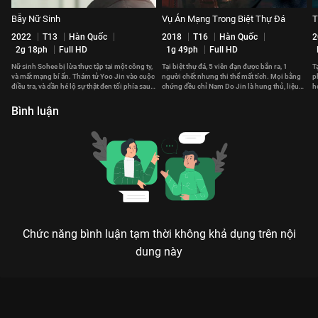
Bẫy Nữ Sinh
Vụ Án Mạng Trong Biệt Thự Đá
T
2022
T13
Hàn Quốc
2018
T16
Hàn Quốc
2
2g 18ph
Full HD
1g 49ph
Full HD
Nữ sinh Sohee bị lừa thực tập tại một công ty,
Tại biệt thự đá, 5 viên đạn được bắn ra, 1
T
và mất mạng bí ẩn. Thám tử Yoo Jin vào cuộc
người chết nhưng thi thể mất tích. Mọi bằng
p
điều tra, và dần hé lộ sự thật đen tối phía sau
chứng đều chỉ Nam Do Jin là hung thủ, liệu
h
một đế chế.
đó có phải sự thật?
n
Bình luận
Chức năng bình luận tạm thời không khả dụng trên nội
dung này
Xem Tra Án Đêm Khuya của Canada có sự tham gia của Art
Hindle, Ashley Bryant, Ted Hallett, Al Mukadam. Thuộc thể loại: