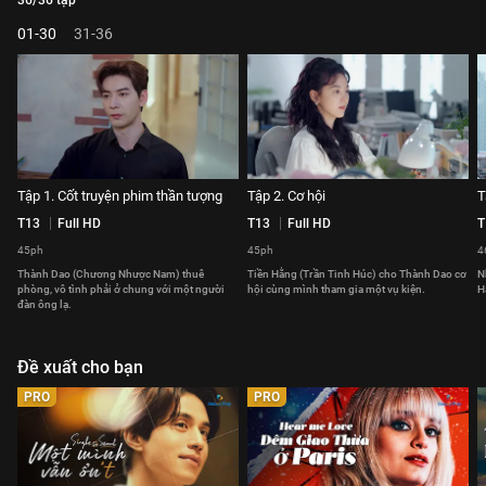
36/36 tập
01-30
31-36
Tập 1. Cốt truyện phim thần tượng
Tập 2. Cơ hội
T
T13
Full HD
T13
Full HD
T
45ph
45ph
4
Thành Dao (Chương Nhược Nam) thuê
Tiền Hằng (Trần Tinh Húc) cho Thành Dao cơ
N
phòng, vô tình phải ở chung với một người
hội cùng mình tham gia một vụ kiện.
H
đàn ông lạ.
Đề xuất cho bạn
PRO
PRO