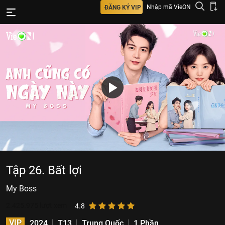
Nhập mã VieON
ĐĂNG KÝ VIP
Tập 26. Bất lợi
My Boss
2.425.975
lượt xem
4.8
VIP
2024
T13
Trung Quốc
1 Phần