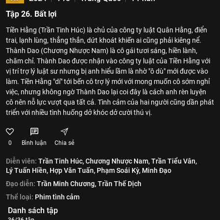
Tập 26. Bất lợi
Tiền Hằng (Trần Tinh Húc) là chủ của công ty luật Quân Hằng, điển
trai, lạnh lùng, thẳng thắn, dứt khoát khiến ai cũng phải kiêng nể.
Thành Dao (Chương Nhược Nam) là cô gái tươi sáng, hiền lành,
chăm chỉ. Thành Dao được nhận vào công ty luật của Tiền Hằng với
vị trí trợ lý luật sư nhưng bị anh hiểu lầm là nhờ "ô dù" mới được vào
làm. Tiền Hằng "dí" tới bến cô trợ lý mới với mong muốn cô sớm nghỉ
việc, nhưng không ngờ Thành Dao lại coi đây là cách anh rèn luyện
cô nên nỗ lực vượt qua tất cả. Tình cảm của hai người cũng dần phát
triển với nhiều tình huống dở khóc dở cười thú vị.
0
Bình luận
Chia sẻ
Diễn viên:
Trần Tinh Húc,
Chương Nhược Nam,
Trần Tiểu Vân,
Lý Tuấn Hiền,
Hợp Văn Tuấn,
Phạm Soái Kỳ,
Minh Đạo
Đạo diễn:
Trần Minh Chương,
Trần Thế Dịch
Thể loại:
Phim tình cảm
Danh sách tập