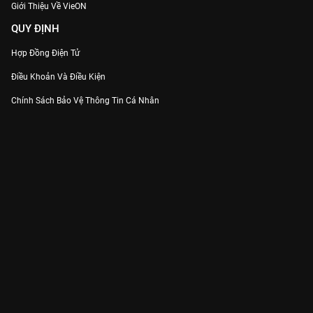
Giới Thiệu Về VieON
QUY ĐỊNH
Hợp Đồng Điện Tử
Điều Khoản Và Điều Kiện
Chính Sách Bảo Vệ Thông Tin Cá Nhân
Chính Sách Bảo Vệ Người Tiêu Dùng Dễ Bị Tổn Thương
Thỏa Thuận Sử Dụng Dịch Vụ Mạng Xã Hội
THÔNG TIN
Thông Báo
Trung Tâm Hỗ Trợ
Liên Hệ
Góp Ý