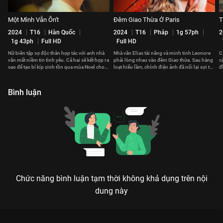
Một Mình Vẫn Ổn't
Đêm Giao Thừa Ở Paris
T
2024
T16
Hàn Quốc
2024
T16
Pháp
1g 57ph
2
1g 43ph
Full HD
Full HD
Nữ biên tập sợ độc thân hợp tác với anh nhà
Nhà văn Elias tài năng và minh tinh Leonore
C
văn mất niềm tin tình yêu. Cả hai sẽ kết hợp ra
phải lòng nhau vào đêm Giao thừa. Sau hàng
c
sao để tạo bí kíp sinh tồn qua mùa Noel cho
loạt hiểu lầm, chính điện ảnh đã nối lại sợi tơ
đ
hội ế?
hồng giữa họ.
m
Bình luận
Chức năng bình luận tạm thời không khả dụng trên nội
dung này
Xem Tập 26. Bất lợi Anh Cũng Có Ngày Này - 36 Tập của Trung