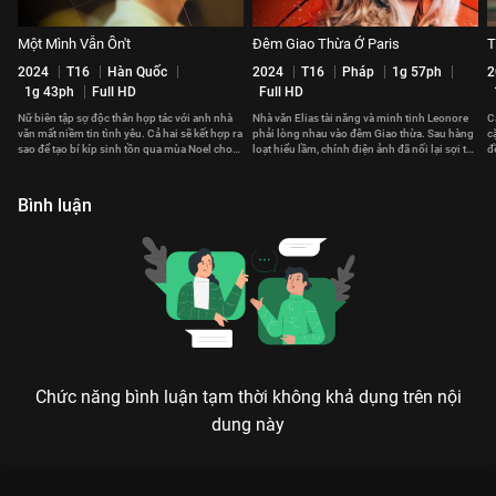
Một Mình Vẫn Ổn't
Đêm Giao Thừa Ở Paris
T
2024
T16
Hàn Quốc
2024
T16
Pháp
1g 57ph
2
1g 43ph
Full HD
Full HD
Nữ biên tập sợ độc thân hợp tác với anh nhà
Nhà văn Elias tài năng và minh tinh Leonore
C
văn mất niềm tin tình yêu. Cả hai sẽ kết hợp ra
phải lòng nhau vào đêm Giao thừa. Sau hàng
c
sao để tạo bí kíp sinh tồn qua mùa Noel cho
loạt hiểu lầm, chính điện ảnh đã nối lại sợi tơ
đ
hội ế?
hồng giữa họ.
m
Bình luận
Chức năng bình luận tạm thời không khả dụng trên nội
dung này
Xem Tập 21. Giải thích Anh Cũng Có Ngày Này - 36 Tập của