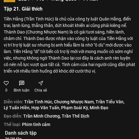
Tập 21. Giải thích
Tiền Hằng (Trần Tinh Húc) là chủ của công ty luật Quân Hằng, điển
trai, lạnh lùng, thẳng thắn, dứt khoát khiến ai cũng phải kiêng nể.
Thành Dao (Chương Nhược Nam) là cô gái tươi sáng, hiền lành,
chăm chỉ. Thành Dao được nhận vào công ty luật của Tiền Hằng với
vị trí trợ lý luật sư nhưng bị anh hiểu lầm là nhờ "ô dù" mới được vào
làm. Tiền Hằng "dí" tới bến cô trợ lý mới với mong muốn cô sớm nghỉ
việc, nhưng không ngờ Thành Dao lại coi đây là cách anh rèn luyện
cô nên nỗ lực vượt qua tất cả. Tình cảm của hai người cũng dần phát
triển với nhiều tình huống dở khóc dở cười thú vị.
0
Bình luận
Chia sẻ
Diễn viên:
Trần Tinh Húc,
Chương Nhược Nam,
Trần Tiểu Vân,
Lý Tuấn Hiền,
Hợp Văn Tuấn,
Phạm Soái Kỳ,
Minh Đạo
Đạo diễn:
Trần Minh Chương,
Trần Thế Dịch
Thể loại:
Phim tình cảm
Danh sách tập