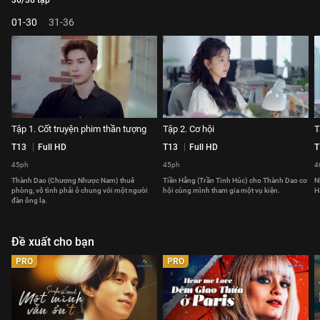
36/36 tập
01-30
31-36
Tập 1. Cốt truyện phim thần tượng
Tập 2. Cơ hội
T
T13
Full HD
T13
Full HD
T
45ph
45ph
4
Thành Dao (Chương Nhược Nam) thuê
Tiền Hằng (Trần Tinh Húc) cho Thành Dao cơ
N
phòng, vô tình phải ở chung với một người
hội cùng mình tham gia một vụ kiện.
H
đàn ông lạ.
Đề xuất cho bạn
PRO
PRO