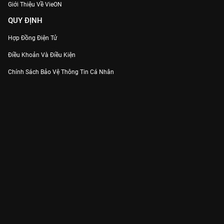
Giới Thiệu Về VieON
QUY ĐỊNH
Hợp Đồng Điện Tử
Điều Khoản Và Điều Kiện
Chính Sách Bảo Vệ Thông Tin Cá Nhân
Chính Sách Bảo Vệ Người Tiêu Dùng Dễ Bị Tổn Thương
Thỏa Thuận Sử Dụng Dịch Vụ Mạng Xã Hội
THÔNG TIN
Thông Báo
Trung Tâm Hỗ Trợ
Liên Hệ
Góp Ý