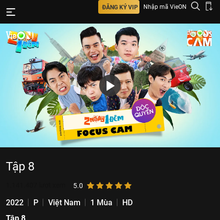
Nhập mã VieON
ĐĂNG KÝ VIP
Tập 8
1.141.407
lượt xem
5.0
2022
P
Việt Nam
1 Mùa
HD
Tập 8