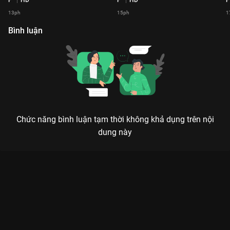
13ph
15ph
1
Bình luận
Chức năng bình luận tạm thời không khả dụng trên nội
dung này
Xem Tập 8 2 Ngày 1 Đêm Focus Cam - 19 Tập của Việt Nam có
sự tham gia của . Thuộc thể loại: TV show