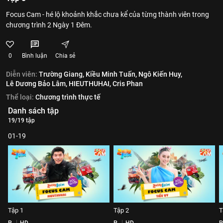
Focus Cam - hé lộ khoảnh khắc chưa kể của từng thành viên trong
chương trình 2 Ngày 1 Đêm.
0
Bình luận
Chia sẻ
Diễn viên:
Trường Giang,
Kiều Minh Tuấn,
Ngô Kiến Huy,
Lê Dương Bảo Lâm,
HIEUTHUHAI,
Cris Phan
Thể loại:
Chương trình thực tế
Danh sách tập
19/19 tập
01-19
Tập 1
Tập 2
T
P
HD
P
HD
P