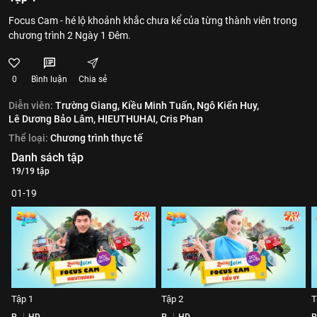
Focus Cam - hé lộ khoảnh khắc chưa kể của từng thành viên trong
chương trình 2 Ngày 1 Đêm.
0
Bình luận
Chia sẻ
Diễn viên:
Trường Giang,
Kiều Minh Tuấn,
Ngô Kiến Huy,
Lê Dương Bảo Lâm,
HIEUTHUHAI,
Cris Phan
Thể loại:
Chương trình thực tế
Danh sách tập
19/19 tập
01-19
Tập 1
Tập 2
T
P
HD
P
HD
P