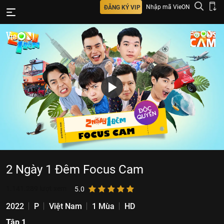
Nhập mã VieON
ĐĂNG KÝ VIP
2 Ngày 1 Đêm Focus Cam
1.141.289
lượt xem
5.0
2022
P
Việt Nam
1 Mùa
HD
Tập 1