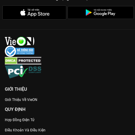
Đừng bỏ lỡ cơ hội trở thành những người đầu tiên sở hữu
khoảnh khắc meme của các anh em. Xem ngay
2 Ngày 1 Đêm
Focus Cam
Full HD duy nhất trên
VieON
!
GIỚI THIỆU
Giới Thiệu Về VieON
QUY ĐỊNH
Hợp Đồng Điện Tử
Điều Khoản Và Điều Kiện