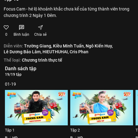
Focus Cam - hé lộ khoảnh khắc chưa kể của từng thành viên trong
chương trình 2 Ngày 1 Đêm.
0
Bình luận
Chia sẻ
Diễn viên:
Trường Giang,
Kiều Minh Tuấn,
Ngô Kiến Huy,
Lê Dương Bảo Lâm,
HIEUTHUHAI,
Cris Phan
Thể loại:
Chương trình thực tế
Danh sách tập
19/19 tập
01-19
Tập 1
Tập 2
T
P
HD
P
HD
P