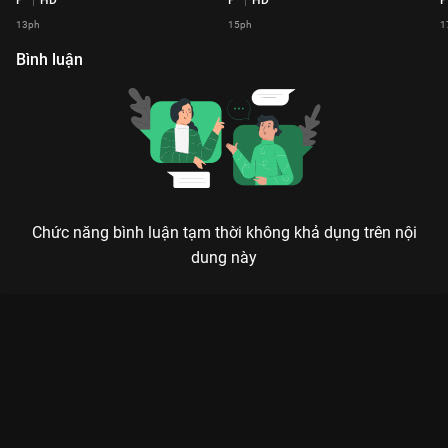
13ph
15ph
1
Bình luận
Chức năng bình luận tạm thời không khả dụng trên nội
dung này
Xem Tập 16 2 Ngày 1 Đêm Focus Cam - 19 Tập của Việt Nam
có sự tham gia của . Thuộc thể loại: TV show