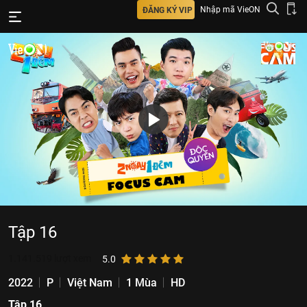
Nhập mã VieON
ĐĂNG KÝ VIP
Tập 16
1.141.519
lượt xem
5.0
2022
P
Việt Nam
1 Mùa
HD
Tập 16