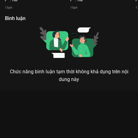
13ph
15ph
1
Bình luận
Chức năng bình luận tạm thời không khả dụng trên nội
dung này
Xem Tập 15 2 Ngày 1 Đêm Focus Cam - 19 Tập của Việt Nam
có sự tham gia của . Thuộc thể loại: TV show