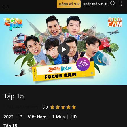
Nhập mã VieON
ĐĂNG KÝ VIP
Tập 15
1.141.465
lượt xem
5.0
2022
P
Việt Nam
1 Mùa
HD
Tập 15