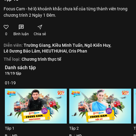
Focus Cam - hé lộ khoảnh khắc chưa kể của từng thành viên trong
chương trình 2 Ngày 1 Đêm.
0
Bình luận
Chia sẻ
Diễn viên:
Trường Giang,
Kiều Minh Tuấn,
Ngô Kiến Huy,
Lê Dương Bảo Lâm,
HIEUTHUHAI,
Cris Phan
Thể loại:
Chương trình thực tế
Danh sách tập
19/19 tập
01-19
Tập 1
Tập 2
T
P
HD
P
HD
P