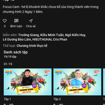
Focus Cam - hé lộ khoảnh khắc chưa kể của từng thành viên trong
chương trình 2 Ngày 1 Đêm.
0
Bình luận
Chia sẻ
Diễn viên:
Trường Giang,
Kiều Minh Tuấn,
Ngô Kiến Huy,
Lê Dương Bảo Lâm,
HIEUTHUHAI,
Cris Phan
Thể loại:
Chương trình thực tế
Danh sách tập
19/19 tập
01-19
Tập 1
Tập 2
T
P
HD
P
HD
P