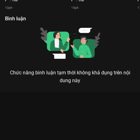
13ph
15ph
1
Bình luận
Chức năng bình luận tạm thời không khả dụng trên nội
dung này
Xem Tập 12 2 Ngày 1 Đêm Focus Cam - 19 Tập của Việt Nam
có sự tham gia của . Thuộc thể loại: TV show