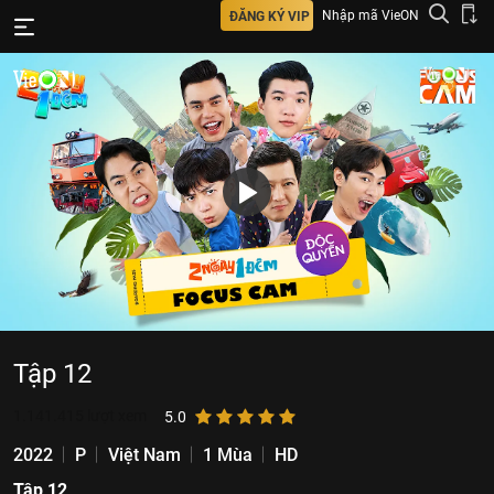
Nhập mã VieON
ĐĂNG KÝ VIP
Tập 12
1.141.415
lượt xem
5.0
2022
P
Việt Nam
1 Mùa
HD
Tập 12