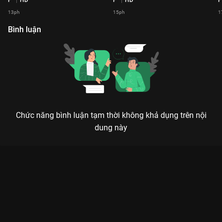
13ph
15ph
1
Bình luận
Chức năng bình luận tạm thời không khả dụng trên nội
dung này
Xem Tập 1 2 Ngày 1 Đêm Focus Cam - 19 Tập của Việt Nam có
sự tham gia của . Thuộc thể loại: TV show