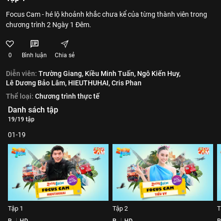
Focus Cam - hé lộ khoảnh khắc chưa kể của từng thành viên trong
chương trình 2 Ngày 1 Đêm.
0
Bình luận
Chia sẻ
Diễn viên:
Trường Giang,
Kiều Minh Tuấn,
Ngô Kiến Huy,
Lê Dương Bảo Lâm,
HIEUTHUHAI,
Cris Phan
Thể loại:
Chương trình thực tế
Danh sách tập
19/19 tập
01-19
Tập 1
Tập 2
T
P
HD
P
HD
P