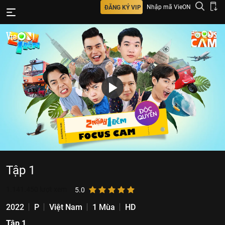
Nhập mã VieON
ĐĂNG KÝ VIP
Tập 1
1.141.450
lượt xem
5.0
2022
P
Việt Nam
1 Mùa
HD
Tập 1