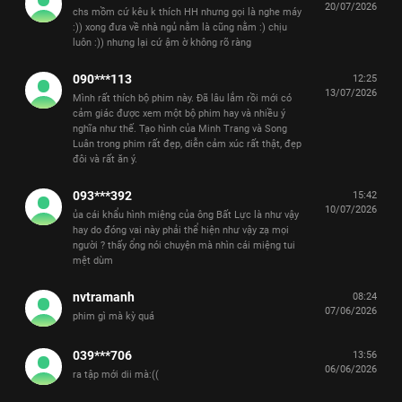
20/07/2026
chs mồm cứ kêu k thích HH nhưng gọi là nghe máy
:)) xong đưa về nhà ngủ nằm là cũng nằm :) chịu
luôn :)) nhưng lại cứ ậm ờ không rõ ràng
090***113
12:25
13/07/2026
Mình rất thích bộ phim này. Đã lâu lắm rồi mới có
cảm giác được xem một bộ phim hay và nhiều ý
nghĩa như thế. Tạo hình của Minh Trang và Song
Luân trong phim rất đẹp, diễn cảm xúc rất thật, đẹp
đôi và rất ăn ý.
093***392
15:42
10/07/2026
ủa cái khẩu hình miệng của ông Bất Lực là như vậy
hay do đóng vai này phải thể hiện như vậy zạ mọi
người ? thấy ổng nói chuyện mà nhìn cái miệng tui
mệt dùm
nvtramanh
08:24
07/06/2026
phim gì mà kỳ quá
039***706
13:56
06/06/2026
ra tập mới dii mà:((