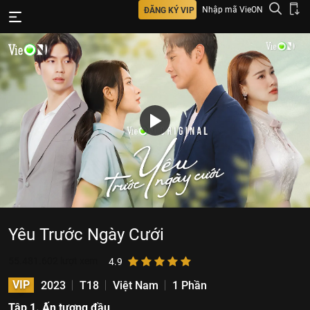
Nhập mã VieON
ĐĂNG KÝ VIP
Yêu Trước Ngày Cưới
55.481.602
lượt xem
4.9
VIP
2023
T18
Việt Nam
1 Phần
Tập 1. Ấn tượng đầu