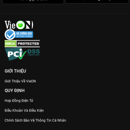
phản bội và đối đầu trực diện giữa chính thất và người đến sau
tạo nên làn sóng thảo luận mạnh mẽ trên mạng xã hội.
Góc quay và bối cảnh sang trọng:
Phim tái hiện cuộc sống hào
nhoáng của giới trẻ thượng lưu, mang lại trải nghiệm mãn nhãn
cho khán giả.
VieON Original chất lượng cao:
Từng tập phim được đầu tư
chỉn chu từ hình ảnh đến âm thanh, xem cực mượt trên mọi
thiết bị.
Đừng bỏ lỡ cuộc rượt đuổi tình ái nghẹt thở trong
Yêu Trước
Ngày Cưới
, độc quyền bản đẹp tại
VieON
!
GIỚI THIỆU
Giới Thiệu Về VieON
QUY ĐỊNH
Hợp Đồng Điện Tử
Điều Khoản Và Điều Kiện
Chính Sách Bảo Vệ Thông Tin Cá Nhân