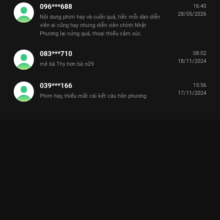
096***688
16:40
28/05/2026
Nội dung phim hay và cuốn quá, tiếc mỗi dàn diễn
viên ai cũng hay nhưng diễn viên chính Nhật
Phương lại cứng quá, thoại thiếu cảm xúc.
083***710
08:02
18/11/2024
mê bà Thy hơn bà nữ9
039***166
15:56
17/11/2024
Phim hay, thiếu mất cái kết càu hôn phương
YÊU TRƯỚC NGÀY CƯỚI: KHI NGOẠI TÌNH LÀ MỘT BẢN BẢN
TRƯỜNG CA ĐẦY CÁM DỖ
Hôn nhân là bến đỗ, hay chỉ là nấm mồ của tình yêu khi ta gặp đúng người nhưng sai
thời điểm?
Yêu Trước Ngày Cưới
không chỉ là một bộ phim ngôn tình
thông thường, đây là quả bom truyền hình chấn động trên
VieON
khai thác những góc khuất trần trụi của tình yêu hiện
đại. Phim xoay quanh cuộc gặp gỡ định mệnh giữa Huy (
Song
Luân
) - một tổng tài phong lưu, sở hữu vibe trai hư chính hiệu