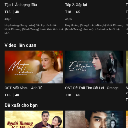
Tập 1. Ấn tượng đầu
Tập 2. Gặp lại
T
T18
4K
T18
4K
T
48ph
46ph
3
Huy Hoàng (Song Luân) đến kịp lúc khiến
Huy Hoàng (Song Luân) đề nghị Nhật Phương
N
Nhật Phương (Minh Trang) thoát khỏi tình thế
(Minh Trang) chơi một trò chơi tại buổi tiệc.
H
khó.
c
Video liên quan
OST Mất Nhau - Anh Tú
OST Để Trái Tim Cất Lời - Orange
S
v
T18
4K
T18
4K
T
Đề xuất cho bạn