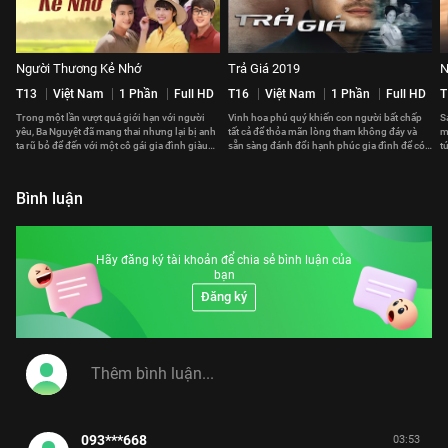
Người Thương Kẻ Nhớ
Trả Giá 2019
N
T13
Việt Nam
1 Phần
Full HD
T16
Việt Nam
1 Phần
Full HD
T
Trong một lần vượt quá giới hạn với người
Vinh hoa phú quý khiến con người bất chấp
S
yêu, Ba Nguyệt đã mang thai nhưng lại bị anh
tất cả để thỏa mãn lòng tham không đáy và
m
ta rũ bỏ để đến với một cô gái gia đình giàu
sẵn sàng đánh đổi hạnh phúc gia đình để có
t
có.
được ham muốn thấp hèn.
k
Bình luận
Hãy đăng ký tài khoản để chia sẻ bình luận của
bạn
Đăng ký
093***668
03:53