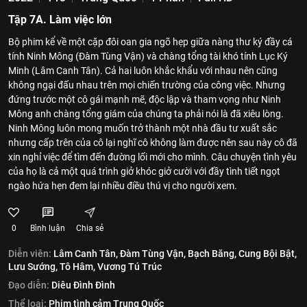
Tập 7A. Làm việc lớn
Bộ phim kể về một cặp đôi oan gia ngõ hẹp giữa nàng thư ký đầy cá
tính Ninh Mông (Đàm Tùng Vận) và chàng tổng tài khó tính Lục Ký
Minh (Lâm Canh Tân). Cả hai luôn khắc khẩu với nhau nên cũng
không ngại đấu nhau trên mọi chiến trường của công việc. Nhưng
đứng trước một cô gái mạnh mẽ, độc lập và tham vọng như Ninh
Mông anh chàng tổng giám của chúng ta phải nói là đã xiêu lòng.
Ninh Mông luôn mong muốn trở thành một nhà đầu tư xuất sắc
nhưng cấp trên của cô lại nghĩ cô không làm được nên sau này cô đã
xin nghỉ việc để tìm đến đường lối mới cho mình. Câu chuyện tình yêu
của họ là cả một quá trình giở khóc giở cười với đầy tình tiết ngọt
ngào hứa hẹn đem lại nhiều điều thú vị cho người xem.
0
Bình luận
Chia sẻ
Diễn viên:
Lâm Canh Tân,
Đàm Tùng Vận,
Bạch Băng,
Cung Bội Bật,
Lưu Sướng,
Tô Hâm,
Vương Tú Trúc
Đạo diễn:
Diêu Đình Đình
Thể loại:
Phim tình cảm Trung Quốc