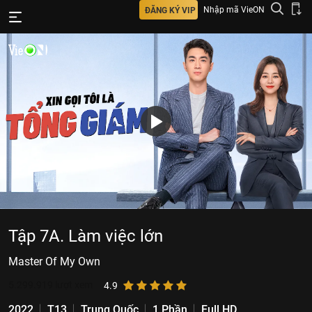
Nhập mã VieON
ĐĂNG KÝ VIP
Tập 7A. Làm việc lớn
Master Of My Own
5.299.919
lượt xem
4.9
2022
T13
Trung Quốc
1 Phần
Full HD