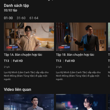
Danh sách tập
32/32 tập
01-30
31-60
61-64
Tập 1A. Bàn chuyện hợp tác
Tập 1B. Bàn chuyện hợp tác
T
T13
Full HD
T13
Full HD
T
21ph
21ph
2
Lục Ký Minh (Lâm Canh Tân) sắp xếp cho
Lục Ký Minh (Lâm Canh Tân) sắp xếp cho
N
Ninh Mông (Đàm Tùng Vận) đi gặp một
Ninh Mông (Đàm Tùng Vận) đi gặp một
b
người.
người.
Video liên quan