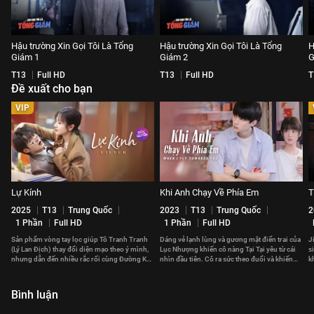
Hậu trường Xin Gọi Tôi Là Tổng
Hậu trường Xin Gọi Tôi Là Tổng
H
Giám 1
Giám 2
G
T13
Full HD
T13
Full HD
T
Đề xuất cho bạn
VIP
Lự Kính
Khi Anh Chạy Về Phía Em
T
2025
T13
Trung Quốc
2023
T13
Trung Quốc
2
1 Phần
Full HD
1 Phần
Full HD
Sản phẩm vòng tay lọc giúp Tô Tranh Tranh
Dáng vẻ lạnh lùng và gương mặt điển trai của
Jira 
(Lý Lan Địch) thay đổi diện mạo theo ý mình,
Lục Nhượng khiến cô nàng Tại Tại yêu từ cái
s
nhưng dẫn đến nhiều rắc rối cùng Đường Kỳ
nhìn đầu tiên. Cô ra sức theo đuổi và khiến
k
(Đàn Kiện Thứ).
trái tim cậu bạn rung động.
Bình luận