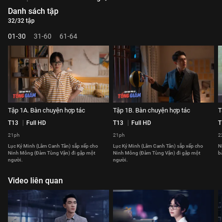
Danh sách tập
32/32 tập
01-30
31-60
61-64
Tập 1A. Bàn chuyện hợp tác
Tập 1B. Bàn chuyện hợp tác
T
T13
Full HD
T13
Full HD
T
21ph
21ph
2
Lục Ký Minh (Lâm Canh Tân) sắp xếp cho
Lục Ký Minh (Lâm Canh Tân) sắp xếp cho
N
Ninh Mông (Đàm Tùng Vận) đi gặp một
Ninh Mông (Đàm Tùng Vận) đi gặp một
b
người.
người.
Video liên quan