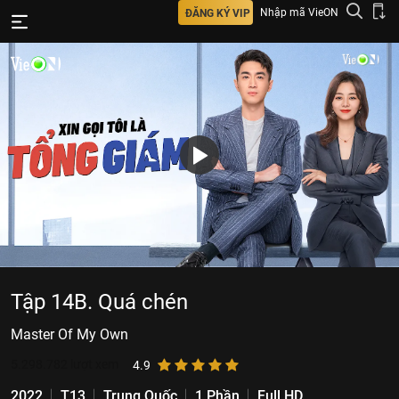
Nhập mã VieON
ĐĂNG KÝ VIP
Tập 14B. Quá chén
Master Of My Own
5.298.782
lượt xem
4.9
2022
T13
Trung Quốc
1 Phần
Full HD