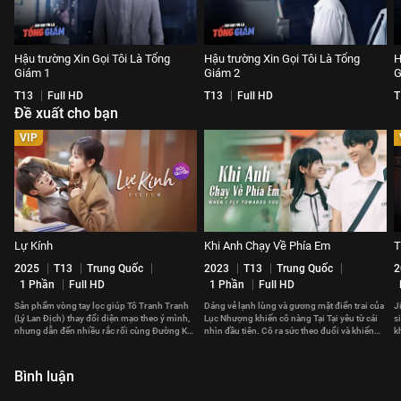
Hậu trường Xin Gọi Tôi Là Tổng
Hậu trường Xin Gọi Tôi Là Tổng
H
Giám 1
Giám 2
G
T13
Full HD
T13
Full HD
T
Đề xuất cho bạn
VIP
Lự Kính
Khi Anh Chạy Về Phía Em
T
2025
T13
Trung Quốc
2023
T13
Trung Quốc
2
1 Phần
Full HD
1 Phần
Full HD
Sản phẩm vòng tay lọc giúp Tô Tranh Tranh
Dáng vẻ lạnh lùng và gương mặt điển trai của
Jira 
(Lý Lan Địch) thay đổi diện mạo theo ý mình,
Lục Nhượng khiến cô nàng Tại Tại yêu từ cái
s
nhưng dẫn đến nhiều rắc rối cùng Đường Kỳ
nhìn đầu tiên. Cô ra sức theo đuổi và khiến
k
(Đàn Kiện Thứ).
trái tim cậu bạn rung động.
Bình luận