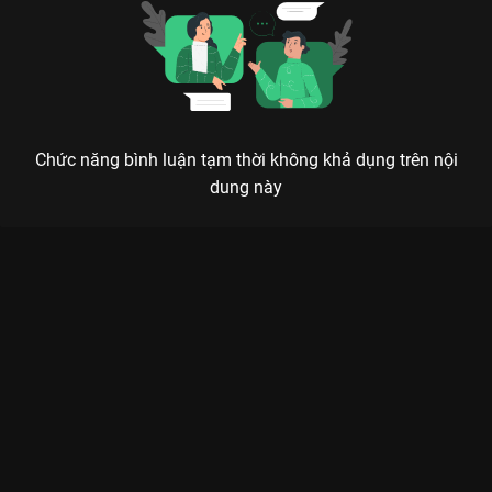
Chức năng bình luận tạm thời không khả dụng trên nội
dung này
Xem Tập 14B. Quá chén Xin Gọi Tôi Là Tổng Giám - 32 Tập của
Trung Quốc có sự tham gia của . Thuộc thể loại: Phim bộ