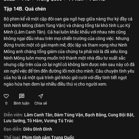
Tập 14B. Quá chén
Bộ phim kể về một cặp đôi oan gia ngõ hẹp giữa nàng thư ký đầy cá
tính Ninh Mông (Đàm Tùng Vận) và chàng tổng tài khó tính Lục Ký
Minh (Lâm Canh Tân). Cả hai luôn khắc khẩu với nhau nên cũng
không ngại đấu nhau trên mọi chiến trường của công việc. Nhưng
đứng trước một cô gái mạnh mẽ, độc lập và tham vọng như Ninh
Mông anh chàng tổng giám của chúng ta phải nói là đã xiêu lòng.
Ninh Mông luôn mong muốn trở thành một nhà đầu tư xuất sắc
nhưng cấp trên của cô lại nghĩ cô không làm được nên sau này cô đã
xin nghỉ việc để tìm đến đường lối mới cho mình. Câu chuyện tình yêu
của họ là cả một quá trình giở khóc giở cười với đầy tình tiết ngọt
ngào hứa hẹn đem lại nhiều điều thú vị cho người xem.
0
Bình luận
Chia sẻ
Diễn viên:
Lâm Canh Tân,
Đàm Tùng Vận,
Bạch Băng,
Cung Bội Bật,
Lưu Sướng,
Tô Hâm,
Vương Tú Trúc
Đạo diễn:
Diêu Đình Đình
Thể loại:
Phim tình cảm Trung Quốc