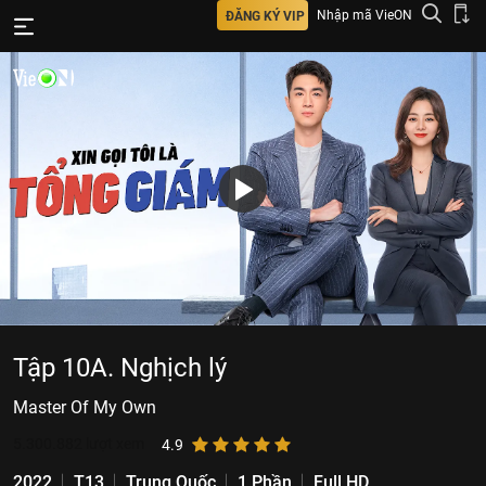
Nhập mã VieON
ĐĂNG KÝ VIP
Tập 10A. Nghịch lý
Master Of My Own
5.300.882
lượt xem
4.9
2022
T13
Trung Quốc
1 Phần
Full HD