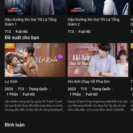
Hậu trường Xin Gọi Tôi Là Tổng
Hậu trường Xin Gọi Tôi Là Tổng
H
Giám 1
Giám 2
G
T13
Full HD
T13
Full HD
T
Đề xuất cho bạn
VIP
Lự Kính
Khi Anh Chạy Về Phía Em
T
2025
T13
Trung Quốc
2023
T13
Trung Quốc
2
1 Phần
Full HD
1 Phần
Full HD
Sản phẩm vòng tay lọc giúp Tô Tranh Tranh
Dáng vẻ lạnh lùng và gương mặt điển trai của
Jira 
(Lý Lan Địch) thay đổi diện mạo theo ý mình,
Lục Nhượng khiến cô nàng Tại Tại yêu từ cái
s
nhưng dẫn đến nhiều rắc rối cùng Đường Kỳ
nhìn đầu tiên. Cô ra sức theo đuổi và khiến
k
(Đàn Kiện Thứ).
trái tim cậu bạn rung động.
Bình luận