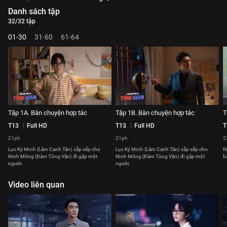
Danh sách tập
32/32 tập
01-30
31-60
61-64
Tập 1A. Bàn chuyện hợp tác
Tập 1B. Bàn chuyện hợp tác
T
T13
Full HD
T13
Full HD
T
21ph
21ph
2
Lục Ký Minh (Lâm Canh Tân) sắp xếp cho
Lục Ký Minh (Lâm Canh Tân) sắp xếp cho
N
Ninh Mông (Đàm Tùng Vận) đi gặp một
Ninh Mông (Đàm Tùng Vận) đi gặp một
b
người.
người.
Video liên quan