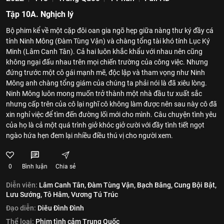
Tập 10A. Nghịch lý
Bộ phim kể về một cặp đôi oan gia ngõ hẹp giữa nàng thư ký đầy cá
tính Ninh Mông (Đàm Tùng Vận) và chàng tổng tài khó tính Lục Ký
Minh (Lâm Canh Tân). Cả hai luôn khắc khẩu với nhau nên cũng
không ngại đấu nhau trên mọi chiến trường của công việc. Nhưng
đứng trước một cô gái mạnh mẽ, độc lập và tham vọng như Ninh
Mông anh chàng tổng giám của chúng ta phải nói là đã xiêu lòng.
Ninh Mông luôn mong muốn trở thành một nhà đầu tư xuất sắc
nhưng cấp trên của cô lại nghĩ cô không làm được nên sau này cô đã
xin nghỉ việc để tìm đến đường lối mới cho mình. Câu chuyện tình yêu
của họ là cả một quá trình giở khóc giở cười với đầy tình tiết ngọt
ngào hứa hẹn đem lại nhiều điều thú vị cho người xem.
0
Bình luận
Chia sẻ
Diễn viên:
Lâm Canh Tân,
Đàm Tùng Vận,
Bạch Băng,
Cung Bội Bật,
Lưu Sướng,
Tô Hâm,
Vương Tú Trúc
Đạo diễn:
Diêu Đình Đình
Thể loại:
Phim tình cảm Trung Quốc