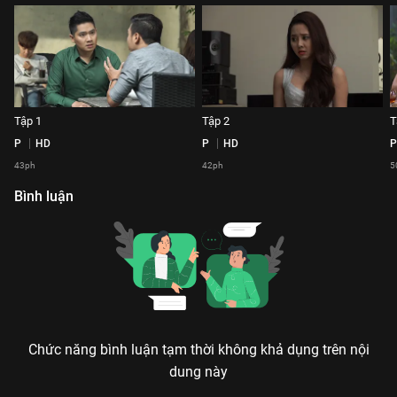
Tập 1
Tập 2
T
P
HD
P
HD
P
43ph
42ph
5
Bình luận
Chức năng bình luận tạm thời không khả dụng trên nội
dung này