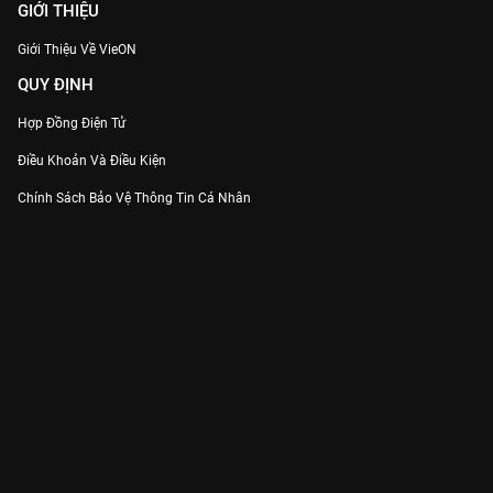
GIỚI THIỆU
Giới Thiệu Về VieON
QUY ĐỊNH
Hợp Đồng Điện Tử
Điều Khoản Và Điều Kiện
Chính Sách Bảo Vệ Thông Tin Cá Nhân
Chính Sách Bảo Vệ Người Tiêu Dùng Dễ Bị Tổn Thương
Thỏa Thuận Sử Dụng Dịch Vụ Mạng Xã Hội
THÔNG TIN
Thông Báo
Trung Tâm Hỗ Trợ
Liên Hệ
Góp Ý