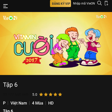
Nhập mã VieON
ĐĂNG KÝ VIP
Tập 6
53.177
lượt xem
5.0
P
Việt Nam
4 Mùa
HD
Tập 6