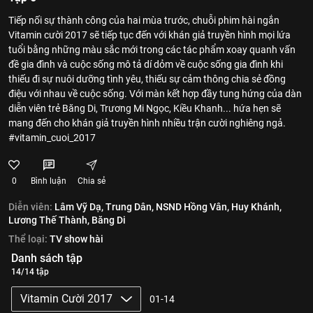
Tiếp nối sự thành công của hai mùa trước, chuỗi phim hài ngắn
Vitamin cười 2017 sẽ tiếp tục đến với khán giả truyền hình mọi lứa
tuổi bằng những màu sắc mới trong các tác phẩm xoay quanh vấn
đề gia đình và cuộc sống mô tả dí dỏm về cuộc sống gia đình khi
thiếu đi sự nuôi dưỡng tình yêu, thiếu sự cảm thông chia sẻ đồng
điệu với nhau về cuộc sống. Với màn kết hợp đầy tung hứng của dàn
diễn viên trẻ Băng Di, Trương Mi Ngọc, Kiều Khanh... hứa hẹn sẽ
mang đến cho khán giả truyền hình nhiều trận cười nghiêng ngả.
#vitamin_cuoi_2017
0
Bình luận
Chia sẻ
Diễn viên:
Lâm Vỹ Dạ,
Trung Dân,
NSND Hồng Vân,
Huy Khánh,
Lương Thế Thành,
Băng Di
Thể loại:
TV show hài
Danh sách tập
14/14 tập
Vitamin Cười 2017
01-14