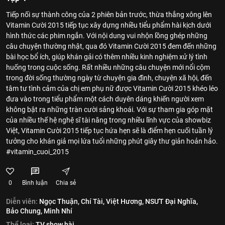
Tiếp nối sự thành công của 2 phiên bản trước, thừa thắng xông lên
Vitamin Cười 2015 tiếp tục xây dựng nhiều tiểu phẩm hài kịch dưới
hình thức các phim ngắn. Với nội dung vui nhộn lồng ghép những
câu chuyện thường nhật, qua đó Vitamin Cười 2015 đem đến những
bài học bổ ích, giúp khán gải có thêm nhiều kinh nghiệm xử lý tình
huống trong cuộc sống. Rất nhiều những câu chuyện mới nổi cộm
trong đời sống thường ngày từ chuyện gia đình, chuyện xã hội, đến
tâm tư tình cảm của chị em phụ nữ được Vitamin Cười 2015 khéo léo
đưa vào trong tiểu phẩm một cách duyên dáng khiến người xem
không bật ra những tràn cười sảng khoái. Với sự tham gia góp mặt
của nhiều thế hệ nghệ sĩ tài năng trong nhiều lĩnh vực của showbiz
Việt, Vitamin Cười 2015 tiếp tục hứa hẹn sẽ là điểm hẹn cuối tuần lý
tưởng cho khán giả mọi lứa tuổi những phút giây thư giản hoản hảo.
#vitamin_cuoi_2015
0
Bình luận
Chia sẻ
Diễn viên:
Ngọc Thuận,
Chí Tài,
Việt Hương,
NSƯT Đại Nghĩa,
Bảo Chung,
Minh Nhí
Thể loại:
TV show hài