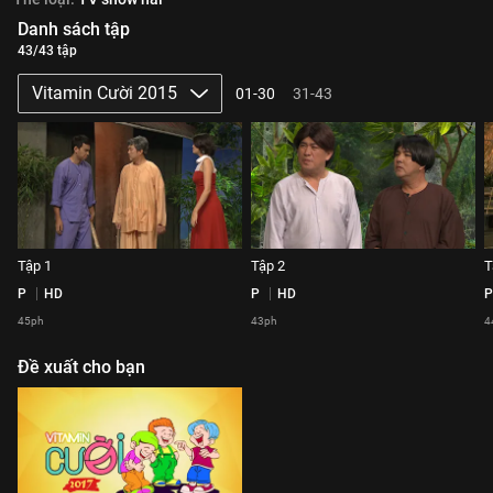
Danh sách tập
43/43 tập
Vitamin Cười 2015
01-30
31-43
Tập 1
Tập 2
T
P
HD
P
HD
P
45ph
43ph
4
Đề xuất cho bạn