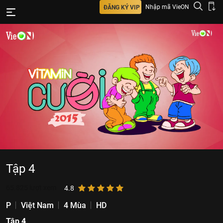
Nhập mã VieON
ĐĂNG KÝ VIP
Tập 4
65.825
lượt xem
4.8
P
Việt Nam
4 Mùa
HD
Tập 4