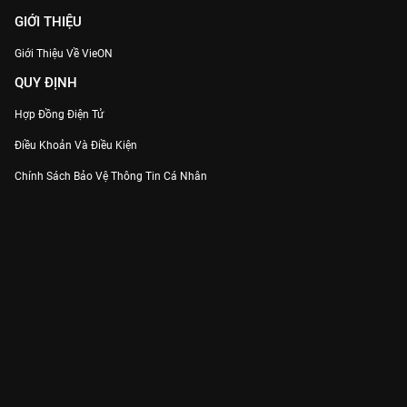
GIỚI THIỆU
Giới Thiệu Về VieON
QUY ĐỊNH
Hợp Đồng Điện Tử
Điều Khoản Và Điều Kiện
Chính Sách Bảo Vệ Thông Tin Cá Nhân
Chính Sách Bảo Vệ Người Tiêu Dùng Dễ Bị Tổn Thương
Thỏa Thuận Sử Dụng Dịch Vụ Mạng Xã Hội
THÔNG TIN
Thông Báo
Trung Tâm Hỗ Trợ
Liên Hệ
Góp Ý