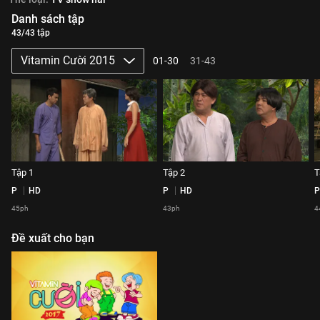
Danh sách tập
43/43 tập
Vitamin Cười 2015
01-30
31-43
Tập 1
Tập 2
T
P
HD
P
HD
P
45ph
43ph
4
Đề xuất cho bạn