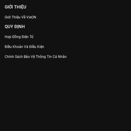
GIỚI THIỆU
Giới Thiệu Về VieON
QUY ĐỊNH
Hợp Đồng Điện Tử
Điều Khoản Và Điều Kiện
Chính Sách Bảo Vệ Thông Tin Cá Nhân
Chính Sách Bảo Vệ Người Tiêu Dùng Dễ Bị Tổn Thương
Thỏa Thuận Sử Dụng Dịch Vụ Mạng Xã Hội
THÔNG TIN
Thông Báo
Trung Tâm Hỗ Trợ
Liên Hệ
Góp Ý