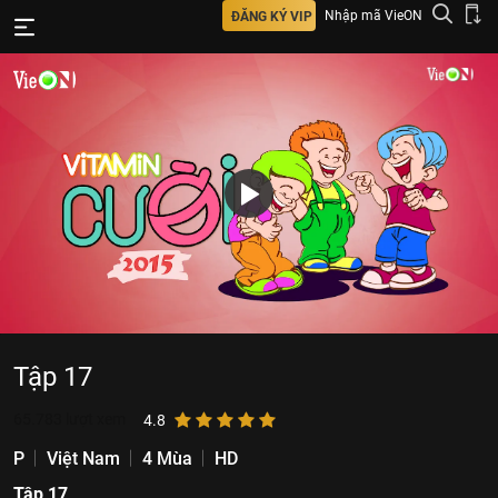
Nhập mã VieON
ĐĂNG KÝ VIP
Tập 17
65.783
lượt xem
4.8
P
Việt Nam
4 Mùa
HD
Tập 17