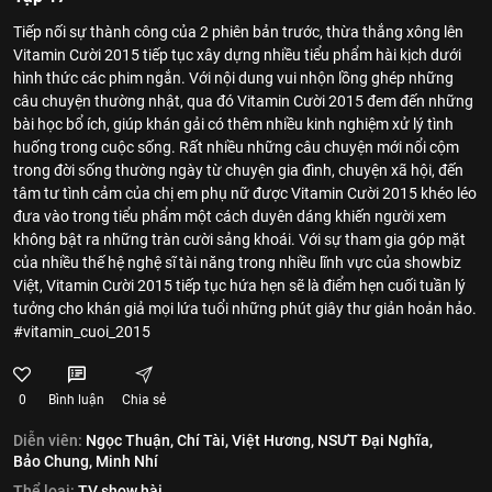
Tiếp nối sự thành công của 2 phiên bản trước, thừa thắng xông lên
Vitamin Cười 2015 tiếp tục xây dựng nhiều tiểu phẩm hài kịch dưới
hình thức các phim ngắn. Với nội dung vui nhộn lồng ghép những
câu chuyện thường nhật, qua đó Vitamin Cười 2015 đem đến những
bài học bổ ích, giúp khán gải có thêm nhiều kinh nghiệm xử lý tình
huống trong cuộc sống. Rất nhiều những câu chuyện mới nổi cộm
trong đời sống thường ngày từ chuyện gia đình, chuyện xã hội, đến
tâm tư tình cảm của chị em phụ nữ được Vitamin Cười 2015 khéo léo
đưa vào trong tiểu phẩm một cách duyên dáng khiến người xem
không bật ra những tràn cười sảng khoái. Với sự tham gia góp mặt
của nhiều thế hệ nghệ sĩ tài năng trong nhiều lĩnh vực của showbiz
Việt, Vitamin Cười 2015 tiếp tục hứa hẹn sẽ là điểm hẹn cuối tuần lý
tưởng cho khán giả mọi lứa tuổi những phút giây thư giản hoản hảo.
#vitamin_cuoi_2015
0
Bình luận
Chia sẻ
Diễn viên:
Ngọc Thuận,
Chí Tài,
Việt Hương,
NSƯT Đại Nghĩa,
Bảo Chung,
Minh Nhí
Thể loại:
TV show hài