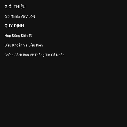
GIỚI THIỆU
Giới Thiệu Về VieON
QUY ĐỊNH
Hợp Đồng Điện Tử
Điều Khoản Và Điều Kiện
Chính Sách Bảo Vệ Thông Tin Cá Nhân
Chính Sách Bảo Vệ Người Tiêu Dùng Dễ Bị Tổn Thương
Thỏa Thuận Sử Dụng Dịch Vụ Mạng Xã Hội
THÔNG TIN
Thông Báo
Trung Tâm Hỗ Trợ
Liên Hệ
Góp Ý