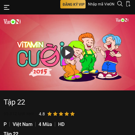
Nhập mã VieON
ĐĂNG KÝ VIP
Tập 22
65.812
lượt xem
4.8
P
Việt Nam
4 Mùa
HD
Tập 22