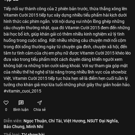
Tiếp nối sự thành công của 2 phiên bản trước, thừa thắng xông lên
Vitamin Cười 2015 tiếp tục xây dựng nhiều tiểu phẩm hài kịch dưới
hình thức các phim ngắn. Với nội dung vui nhộn lồng ghép những
câu chuyện thường nhật, qua đó Vitamin Cười 2015 đem đến những
bài học bổ ích, giúp khán gải có thêm nhiều kinh nghiệm xử lý tình
huống trong cuộc sống. Rất nhiều những câu chuyện mới nổi cộm
trong đời sống thường ngày từ chuyện gia đình, chuyện xã hội, đến
tâm tư tình cảm của chị em phụ nữ được Vitamin Cười 2015 khéo léo
đưa vào trong tiểu phẩm một cách duyên dáng khiến người xem
không bật ra những tràn cười sảng khoái. Với sự tham gia góp mặt
của nhiều thế hệ nghệ sĩ tài năng trong nhiều lĩnh vực của showbiz
Việt, Vitamin Cười 2015 tiếp tục hứa hẹn sẽ là điểm hẹn cuối tuần lý
tưởng cho khán giả mọi lứa tuổi những phút giây thư giản hoản hảo.
#vitamin_cuoi_2015
0
Bình luận
Chia sẻ
Diễn viên:
Ngọc Thuận,
Chí Tài,
Việt Hương,
NSƯT Đại Nghĩa,
Bảo Chung,
Minh Nhí
Thể loại:
TV show hài