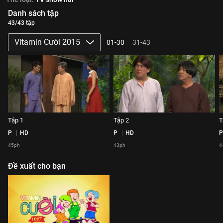
Danh sách tập
43/43 tập
Vitamin Cười 2015
01-30
31-43
Tập 1
Tập 2
T
P
HD
P
HD
P
45ph
43ph
4
Đề xuất cho bạn