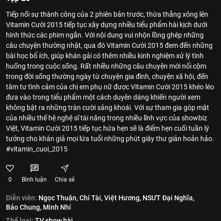
Tiếp nối sự thành công của 2 phiên bản trước, thừa thắng xông lên
Vitamin Cười 2015 tiếp tục xây dựng nhiều tiểu phẩm hài kịch dưới
hình thức các phim ngắn. Với nội dung vui nhộn lồng ghép những
câu chuyện thường nhật, qua đó Vitamin Cười 2015 đem đến những
bài học bổ ích, giúp khán gải có thêm nhiều kinh nghiệm xử lý tình
huống trong cuộc sống. Rất nhiều những câu chuyện mới nổi cộm
trong đời sống thường ngày từ chuyện gia đình, chuyện xã hội, đến
tâm tư tình cảm của chị em phụ nữ được Vitamin Cười 2015 khéo léo
đưa vào trong tiểu phẩm một cách duyên dáng khiến người xem
không bật ra những tràn cười sảng khoái. Với sự tham gia góp mặt
của nhiều thế hệ nghệ sĩ tài năng trong nhiều lĩnh vực của showbiz
Việt, Vitamin Cười 2015 tiếp tục hứa hẹn sẽ là điểm hẹn cuối tuần lý
tưởng cho khán giả mọi lứa tuổi những phút giây thư giản hoản hảo.
#vitamin_cuoi_2015
0
Bình luận
Chia sẻ
Diễn viên:
Ngọc Thuận,
Chí Tài,
Việt Hương,
NSƯT Đại Nghĩa,
Bảo Chung,
Minh Nhí
Thể loại:
TV show hài