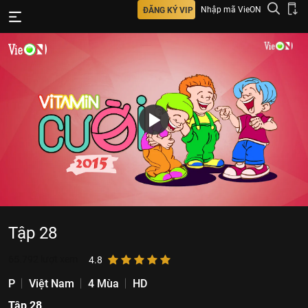
Nhập mã VieON
ĐĂNG KÝ VIP
Tập 28
65.792
lượt xem
4.8
P
Việt Nam
4 Mùa
HD
Tập 28