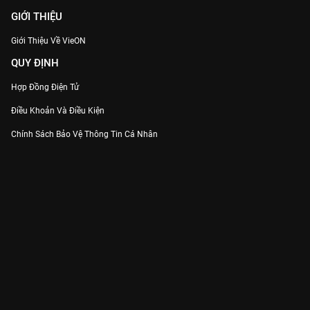
GIỚI THIỆU
Giới Thiệu Về VieON
QUY ĐỊNH
Hợp Đồng Điện Tử
Điều Khoản Và Điều Kiện
Chính Sách Bảo Vệ Thông Tin Cá Nhân
Chính Sách Bảo Vệ Người Tiêu Dùng Dễ Bị Tổn Thương
Thỏa Thuận Sử Dụng Dịch Vụ Mạng Xã Hội
THÔNG TIN
Thông Báo
Trung Tâm Hỗ Trợ
Liên Hệ
Góp Ý