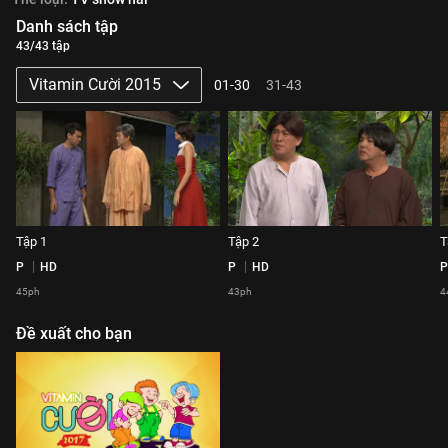
Danh sách tập
43/43 tập
Vitamin Cười 2015
01-30
31-43
Tập 1
Tập 2
T
P
HD
P
HD
P
45ph
43ph
4
Đề xuất cho bạn