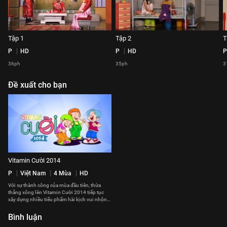
Tập 1
Tập 2
T
P
HD
P
HD
P
36ph
35ph
3
Đề xuất cho bạn
Vitamin Cười 2014
P
Việt Nam
4 Mùa
HD
Với sự thành công của mùa đầu tiên, thừa
thắng xông lên Vitamin Cười 2014 tiếp tục
xây dựng nhiều tiểu phẩm hài kịch vui nhộn
lồng ghép những giá trị nhân văn sâu sắc. Với
sự tham gia góp mặt của nhiều thế hệ nghệ sĩ
Bình luận
tài năng trong nhiều lĩnh vực của showbiz