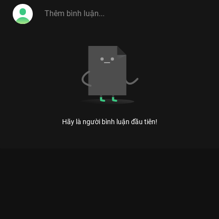
Việt, Vitamin Cười 2014 tiếp tục hứa hẹn sẽ là
điểm hẹn cuối tuần lý tưởng cho khán giả mọi
lứa tuổi những phút giây thư giãn hoản hảo.
#vitamin_cuoi_2014
Hãy là người bình luận đầu tiên!
Xem Tập 19 Vitamin Cười 2013 - 25 Tập của Việt Nam có sự
tham gia của . Thuộc thể loại: TV show