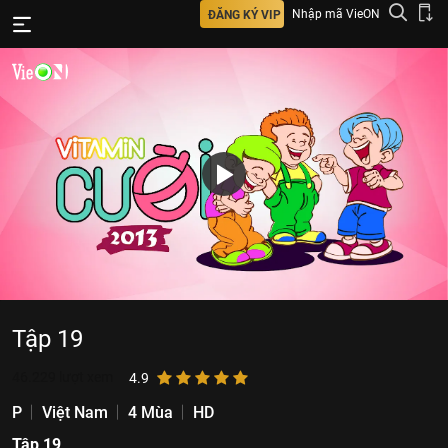
Nhập mã VieON
ĐĂNG KÝ VIP
Tập 19
46.229
lượt xem
4.9
P
Việt Nam
4 Mùa
HD
Tập 19