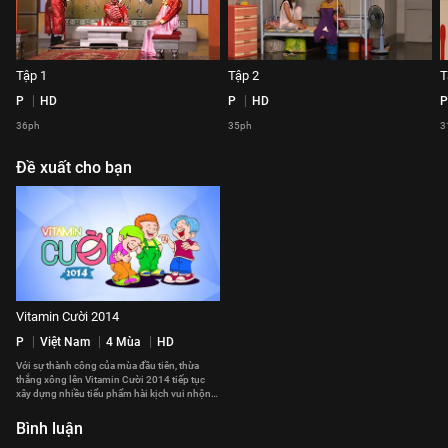
Tập 1
Tập 2
T
P
HD
P
HD
P
36ph
35ph
3
Đề xuất cho bạn
Vitamin Cười 2014
P
Việt Nam
4 Mùa
HD
Với sự thành công của mùa đầu tiên, thừa
thắng xông lên Vitamin Cười 2014 tiếp tục
xây dựng nhiều tiểu phẩm hài kịch vui nhộn
lồng ghép những giá trị nhân văn sâu sắc. Với
sự tham gia góp mặt của nhiều thế hệ nghệ sĩ
Bình luận
tài năng trong nhiều lĩnh vực của showbiz