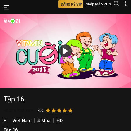
Nhập mã VieON
ĐĂNG KÝ VIP
Tập 16
46.210
lượt xem
4.9
P
Việt Nam
4 Mùa
HD
Tập 16