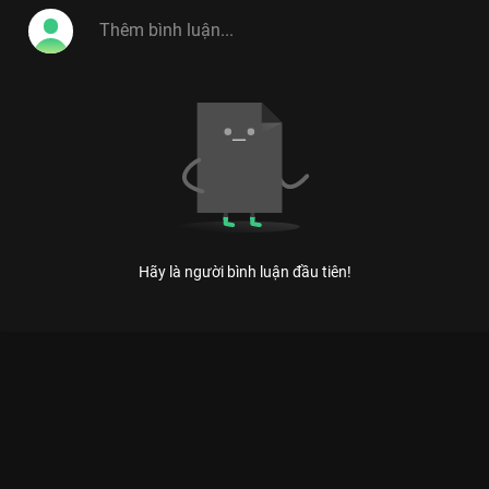
Việt, Vitamin Cười 2014 tiếp tục hứa hẹn sẽ là
điểm hẹn cuối tuần lý tưởng cho khán giả mọi
lứa tuổi những phút giây thư giãn hoản hảo.
#vitamin_cuoi_2014
Hãy là người bình luận đầu tiên!
Xem Tập 16 Vitamin Cười 2013 - 25 Tập của Việt Nam có sự
tham gia của . Thuộc thể loại: TV show