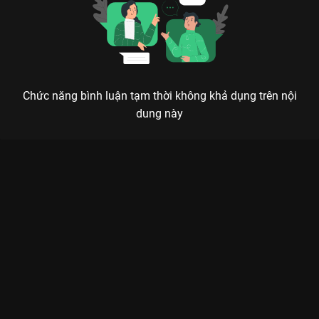
Chức năng bình luận tạm thời không khả dụng trên nội
dung này
Xem Tập 6B. Phe đối địch Vị Giác Tình Yêu - 40 Tập của Trung
Quốc có sự tham gia của . Thuộc thể loại: Phim bộ