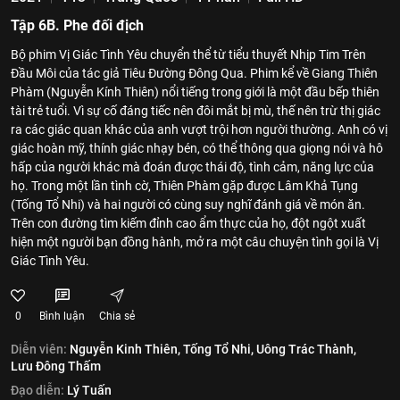
Tập 6B. Phe đối địch
Bộ phim Vị Giác Tình Yêu chuyển thể từ tiểu thuyết Nhịp Tim Trên
Đầu Môi của tác giả Tiêu Đường Đông Qua. Phim kể về Giang Thiên
Phàm (Nguyễn Kính Thiên) nổi tiếng trong giới là một đầu bếp thiên
tài trẻ tuổi. Vì sự cố đáng tiếc nên đôi mắt bị mù, thế nên trừ thị giác
ra các giác quan khác của anh vượt trội hơn người thường. Anh có vị
giác hoàn mỹ, thính giác nhạy bén, có thể thông qua giọng nói và hô
hấp của người khác mà đoán được thái độ, tình cảm, năng lực của
họ. Trong một lần tình cờ, Thiên Phàm gặp được Lâm Khả Tụng
(Tống Tổ Nhi) và hai người có cùng suy nghĩ đánh giá về món ăn.
Trên con đường tìm kiếm đỉnh cao ẩm thực của họ, đột ngột xuất
hiện một người bạn đồng hành, mở ra một câu chuyện tình gọi là Vị
Giác Tình Yêu.
0
Bình luận
Chia sẻ
Diễn viên:
Nguyễn Kinh Thiên,
Tống Tổ Nhi,
Uông Trác Thành,
Lưu Đông Thấm
Đạo diễn:
Lý Tuấn