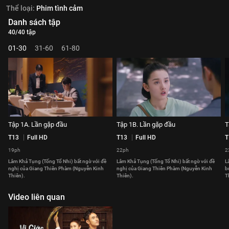
Thể loại:
Phim tình cảm
Danh sách tập
40/40 tập
01-30
31-60
61-80
Tập 1A. Lần gặp đầu
Tập 1B. Lần gặp đầu
T
T13
Full HD
T13
Full HD
T
19ph
22ph
2
Lâm Khả Tụng (Tống Tổ Nhi) bất ngờ với đề
Lâm Khả Tụng (Tống Tổ Nhi) bất ngờ với đề
L
nghị của Giang Thiên Phàm (Nguyễn Kinh
nghị của Giang Thiên Phàm (Nguyễn Kinh
b
Thiên).
Thiên).
T
Video liên quan