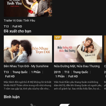
Trailer Vị Giác Tình Yêu
T13
Full HD
Đề xuất cho bạn
VIP
Bên Nhau Trọn Đời - My Sunshine
Nửa Đường Mật, Nửa Đau Thương
C
T13
Trung Quốc
1 Phần
2019
T13
Trung Quốc
2
Full HD
1 Phần
Full HD
Mặc Sênh đột ngột bỏ đi Mỹ không lời từ biệt
Viên Soái thầm yêu Giang Quân mà không
B
khiến Hà Dĩ Thâm chìm trong nỗi nhớ nhung.
dám thổ lộ, đến khi Giang Quân có người yêu,
p
7 năm sau gặp lại, tình yêu của họ vẫn như
anh cố giành lại. Sau nhiều hiểu lầm, họ có
t
thuở ban đầu.
đến với nhau?
t
Bình luận