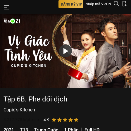
Nhập mã VieON
ĐĂNG KÝ VIP
Tập 6B. Phe đối địch
Cupid's Kitchen
3.217.778
lượt xem
4.9
2021
T13
Trung Quốc
1 Phần
Full HD