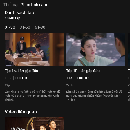
Thể loại:
Phim tình cảm
Danh sách tập
40/40 tập
01-30
31-60
61-80
Tập 1A. Lần gặp đầu
Tập 1B. Lần gặp đầu
T
T13
Full HD
T13
Full HD
T
19ph
22ph
2
Lâm Khả Tụng (Tống Tổ Nhi) bất ngờ với đề
Lâm Khả Tụng (Tống Tổ Nhi) bất ngờ với đề
L
nghị của Giang Thiên Phàm (Nguyễn Kinh
nghị của Giang Thiên Phàm (Nguyễn Kinh
b
Thiên).
Thiên).
T
Video liên quan