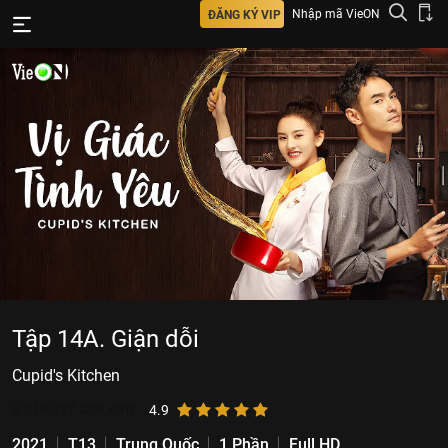
Nhập mã VieON
ĐĂNG KÝ VIP
Tập 14A. Giận dỗi
Cupid's Kitchen
3.218.137
lượt xem
4.9
2021
T13
Trung Quốc
1 Phần
Full HD