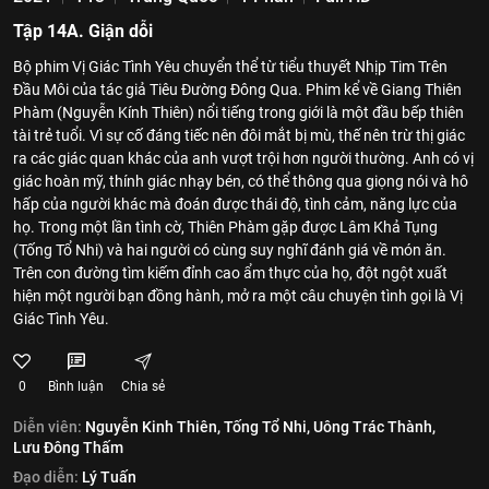
Tập 14A. Giận dỗi
Bộ phim Vị Giác Tình Yêu chuyển thể từ tiểu thuyết Nhịp Tim Trên
Đầu Môi của tác giả Tiêu Đường Đông Qua. Phim kể về Giang Thiên
Phàm (Nguyễn Kính Thiên) nổi tiếng trong giới là một đầu bếp thiên
tài trẻ tuổi. Vì sự cố đáng tiếc nên đôi mắt bị mù, thế nên trừ thị giác
ra các giác quan khác của anh vượt trội hơn người thường. Anh có vị
giác hoàn mỹ, thính giác nhạy bén, có thể thông qua giọng nói và hô
hấp của người khác mà đoán được thái độ, tình cảm, năng lực của
họ. Trong một lần tình cờ, Thiên Phàm gặp được Lâm Khả Tụng
(Tống Tổ Nhi) và hai người có cùng suy nghĩ đánh giá về món ăn.
Trên con đường tìm kiếm đỉnh cao ẩm thực của họ, đột ngột xuất
hiện một người bạn đồng hành, mở ra một câu chuyện tình gọi là Vị
Giác Tình Yêu.
0
Bình luận
Chia sẻ
Diễn viên:
Nguyễn Kinh Thiên,
Tống Tổ Nhi,
Uông Trác Thành,
Lưu Đông Thấm
Đạo diễn:
Lý Tuấn