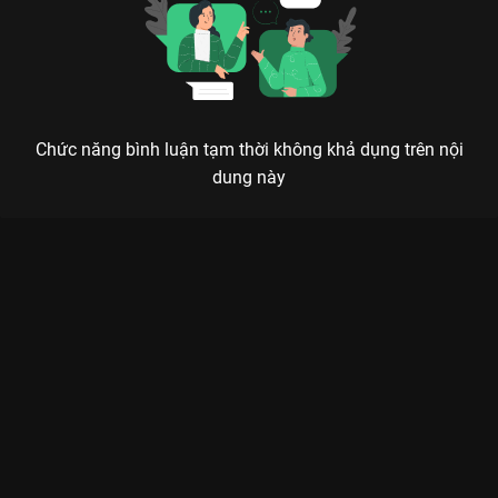
Chức năng bình luận tạm thời không khả dụng trên nội
dung này
Xem Tập 14A. Giận dỗi Vị Giác Tình Yêu - 40 Tập của Trung
Quốc có sự tham gia của . Thuộc thể loại: Phim bộ