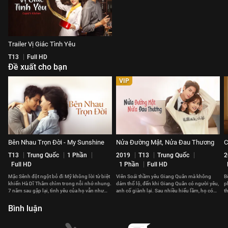
Trailer Vị Giác Tình Yêu
T13
Full HD
Đề xuất cho bạn
VIP
Bên Nhau Trọn Đời - My Sunshine
Nửa Đường Mật, Nửa Đau Thương
C
T13
Trung Quốc
1 Phần
2019
T13
Trung Quốc
2
Full HD
1 Phần
Full HD
Mặc Sênh đột ngột bỏ đi Mỹ không lời từ biệt
Viên Soái thầm yêu Giang Quân mà không
B
khiến Hà Dĩ Thâm chìm trong nỗi nhớ nhung.
dám thổ lộ, đến khi Giang Quân có người yêu,
p
7 năm sau gặp lại, tình yêu của họ vẫn như
anh cố giành lại. Sau nhiều hiểu lầm, họ có
t
thuở ban đầu.
đến với nhau?
t
Bình luận