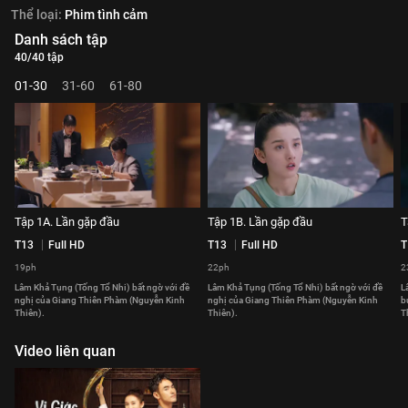
Thể loại:
Phim tình cảm
Danh sách tập
40/40 tập
01-30
31-60
61-80
Tập 1A. Lần gặp đầu
Tập 1B. Lần gặp đầu
T
T13
Full HD
T13
Full HD
T
19ph
22ph
2
Lâm Khả Tụng (Tống Tổ Nhi) bất ngờ với đề
Lâm Khả Tụng (Tống Tổ Nhi) bất ngờ với đề
L
nghị của Giang Thiên Phàm (Nguyễn Kinh
nghị của Giang Thiên Phàm (Nguyễn Kinh
b
Thiên).
Thiên).
T
Video liên quan