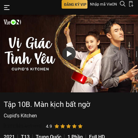
Nhập mã VieON
ĐĂNG KÝ VIP
Tập 10B. Màn kịch bất ngờ
Cupid's Kitchen
3.217.965
lượt xem
4.9
2021
T13
Trung Quốc
1 Phần
Full HD