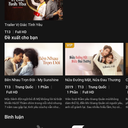
Trailer Vị Giác Tình Yêu
T13
Full HD
Đề xuất cho bạn
VIP
Bên Nhau Trọn Đời - My Sunshine
Nửa Đường Mật, Nửa Đau Thương
C
T13
Trung Quốc
1 Phần
2019
T13
Trung Quốc
2
Full HD
1 Phần
Full HD
Mặc Sênh đột ngột bỏ đi Mỹ không lời từ biệt
Viên Soái thầm yêu Giang Quân mà không
B
khiến Hà Dĩ Thâm chìm trong nỗi nhớ nhung.
dám thổ lộ, đến khi Giang Quân có người yêu,
p
7 năm sau gặp lại, tình yêu của họ vẫn như
anh cố giành lại. Sau nhiều hiểu lầm, họ có
t
thuở ban đầu.
đến với nhau?
t
Bình luận