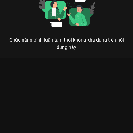
Chức năng bình luận tạm thời không khả dụng trên nội
dung này
Xem Tập 10B. Màn kịch bất ngờ Vị Giác Tình Yêu - 40 Tập của
Trung Quốc có sự tham gia của . Thuộc thể loại: Phim bộ