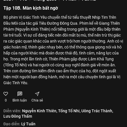
Tập 10B. Màn kịch bất ngờ
Bộ phim Vị Giác Tình Yêu chuyển thể từ tiểu thuyết Nhịp Tim Trên
Đầu Môi của tác giả Tiêu Đường Đông Qua. Phim kể về Giang Thiên
Phàm (Nguyễn Kính Thiên) nổi tiếng trong giới là một đầu bếp thiên
tài trẻ tuổi. Vì sự cố đáng tiếc nên đôi mắt bị mù, thế nên trừ thị giác
ra các giác quan khác của anh vượt trội hơn người thường. Anh có vị
giác hoàn mỹ, thính giác nhạy bén, có thể thông qua giọng nói và hô
hấp của người khác mà đoán được thái độ, tình cảm, năng lực của
họ. Trong một lần tình cờ, Thiên Phàm gặp được Lâm Khả Tụng
(Tống Tổ Nhi) và hai người có cùng suy nghĩ đánh giá về món ăn.
Trên con đường tìm kiếm đỉnh cao ẩm thực của họ, đột ngột xuất
hiện một người bạn đồng hành, mở ra một câu chuyện tình gọi là Vị
Giác Tình Yêu.
0
Bình luận
Chia sẻ
Diễn viên:
Nguyễn Kinh Thiên,
Tống Tổ Nhi,
Uông Trác Thành,
Lưu Đông Thấm
Đạo diễn:
Lý Tuấn