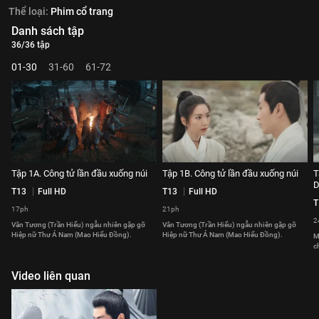
Thể loại:
Phim cổ trang
Danh sách tập
36/36 tập
01-30
31-60
61-72
Tập 1A. Công tử lần đầu xuống núi
Tập 1B. Công tử lần đầu xuống núi
T
D
T13
Full HD
T13
Full HD
T
17ph
21ph
2
Vân Tương (Trần Hiểu) ngẫu nhiên gặp gỡ
Vân Tương (Trần Hiểu) ngẫu nhiên gặp gỡ
Hiệp nữ Thư Á Nam (Mao Hiểu Đồng).
Hiệp nữ Thư Á Nam (Mao Hiểu Đồng).
M
c
Video liên quan