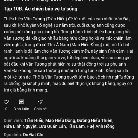
Tập 10B. Ác chiến bảo vệ tơ sống
Thiếu hiệp Vân Tương (Trần Hiểu) đệ tử ruột của cao nhân Vân Đài,
sau khi khổ luyện võ nghệ 10 năm trời, cuối cùng anh cũng được
xuống núi xông pha giang hồ. Trong hành trình phiêu bạc giang hồ,
Vân Tương đã kết giao nhiều bằng hữu cùng họ kề vai tác chiến làm
việc nghĩa, trong đó có Thư Á Nam (Mao Hiểu Đồng) một nữ tử tinh
ranh, lanh lẹ đã làm cho Vân Tương cảm mến, nảy sinh tình cảm. Hai
người có khoảng thời gian vui vẻ, tốt đẹp bên nhau, về sau sóng gió
bắt đầu khi Vân Tương phát hiện ra sự thật động trời sư phụ anh
Vân Đài không hề cao thượng như anh từng tôn kính. Đằng sau là
một kẻ, tàn ác. Thế là Vân Tương quyết tâm bảo vê chính nghĩa đứng
ra chống lại sư phụ mình, mặc dù biết thực lực không bằng, nguy cơ
trả giá bằng tính mạng.
0
Bình luận
Chia sẻ
Diễn viên:
Trần Hiểu,
Mao Hiểu Đồng,
Đường Hiểu Thiên,
Hứa Linh Nguyệt,
Lưu Quán Lân,
Tần Lam,
Huệ Anh Hồng
Đạo diễn:
Du Đạt Chí