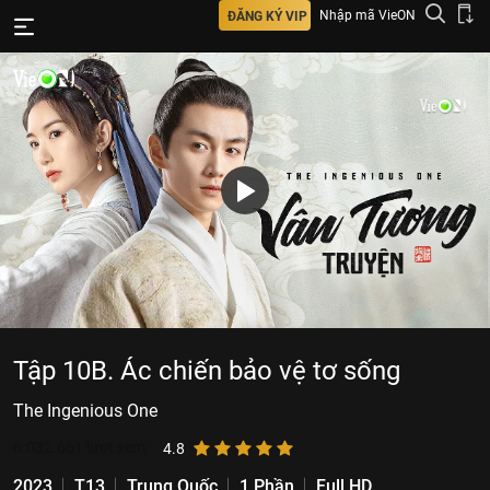
Nhập mã VieON
ĐĂNG KÝ VIP
Tập 10B. Ác chiến bảo vệ tơ sống
The Ingenious One
6.032.661
lượt xem
4.8
2023
T13
Trung Quốc
1 Phần
Full HD