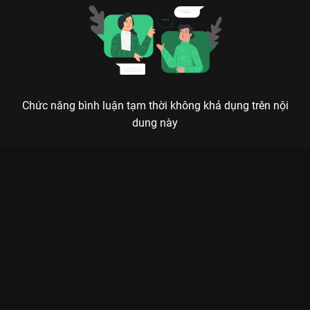
Chức năng bình luận tạm thời không khả dụng trên nội
dung này
Xem Tập 10B. Ác chiến bảo vệ tơ sống Vân Tương Truyện - 36
Tập của Trung Quốc có sự tham gia của . Thuộc thể loại: Phim
bộ