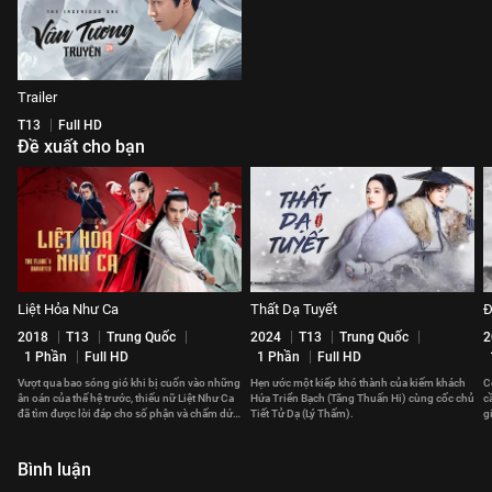
Trailer
T13
Full HD
Đề xuất cho bạn
Liệt Hỏa Như Ca
Thất Dạ Tuyết
Đ
2018
T13
Trung Quốc
2024
T13
Trung Quốc
2
1 Phần
Full HD
1 Phần
Full HD
Vượt qua bao sóng gió khi bị cuốn vào những
Hẹn ước một kiếp khó thành của kiếm khách
C
ân oán của thế hệ trước, thiếu nữ Liệt Như Ca
Hứa Triển Bạch (Tăng Thuấn Hi) cùng cốc chủ
c
đã tìm được lời đáp cho số phận và chấm dứt
Tiết Tử Dạ (Lý Thấm).
g
chuỗi bi kịch.
t
Bình luận