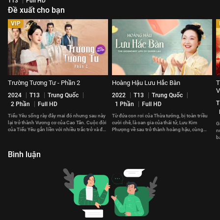
T13
Full HD
Đề xuất cho bạn
VIP
Trường Tương Tư - Phần 2
Hoàng Hậu Lưu Hắc Bàn
T
V
2024
T13
Trung Quốc
2022
T13
Trung Quốc
T
2 Phần
Full HD
1 Phần
Full HD
Tiểu Yêu sống rày đây mai đó nhưng sau này
Từ đứa con rơi của Thừa tướng, bị toàn triều
lại trở thành Vương cơ của Cao Tân. Cuộc đời
cười chê, là oan gia của thái tử, Lưu Kim
G
của Tiểu Yêu gắn liền với nhiều trắc trở và đau
Phượng về sau trở thành hoàng hậu, cùng
n
thương.
hoàng đế cai quản giang sơn.
b
t
Bình luận