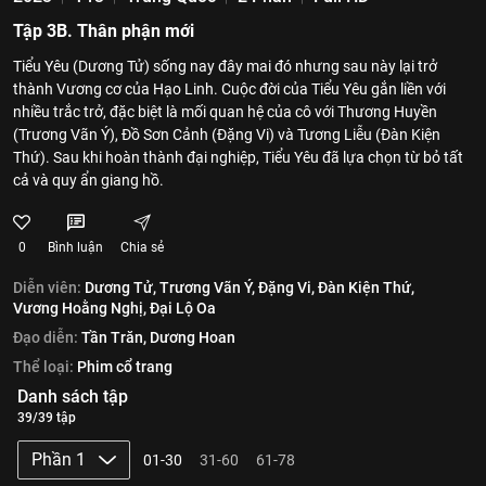
Tập 3B. Thân phận mới
Tiểu Yêu (Dương Tử) sống nay đây mai đó nhưng sau này lại trở
thành Vương cơ của Hạo Linh. Cuộc đời của Tiểu Yêu gắn liền với
nhiều trắc trở, đặc biệt là mối quan hệ của cô với Thương Huyền
(Trương Vãn Ý), Đồ Sơn Cảnh (Đặng Vi) và Tương Liễu (Đàn Kiện
Thứ). Sau khi hoàn thành đại nghiệp, Tiểu Yêu đã lựa chọn từ bỏ tất
cả và quy ẩn giang hồ.
0
Bình luận
Chia sẻ
Diễn viên:
Dương Tử,
Trương Vãn Ý,
Đặng Vi,
Đàn Kiện Thứ,
Vương Hoằng Nghị,
Đại Lộ Oa
Đạo diễn:
Tần Trăn,
Dương Hoan
Thể loại:
Phim cổ trang
Danh sách tập
39/39 tập
Phần 1
01-30
31-60
61-78