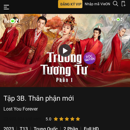
Nhập mã VieON
ĐĂNG KÝ VIP
Tập 3B. Thân phận mới
Lost You Forever
23.982.504
lượt xem
5.0
2023
T13
Trung Quốc
2 Phần
Full HD