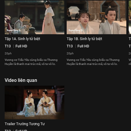
Tập 1A. Sinh ly tử biệt
Tập 1B. Sinh ly tử biệt
T
T13
Full HD
T13
Full HD
T
20ph
20ph
2
Vương cơ Tiểu Yêu cùng biểu ca Thương
Vương cơ Tiểu Yêu cùng biểu ca Thương
V
Huyền là thanh mai trúc mã, vô tư vô lo.
Huyền là thanh mai trúc mã, vô tư vô lo.
n
Video liên quan
Trailer Trường Tương Tư