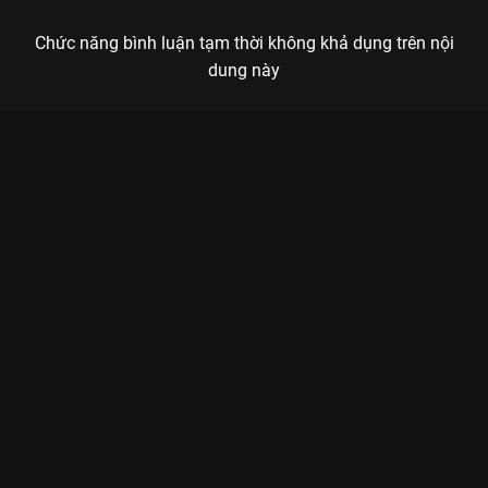
Chức năng bình luận tạm thời không khả dụng trên nội
dung này
Xem Tập 3B. Thân phận mới Trường Tương Tư - 39 Tập của
Trung Quốc có sự tham gia của . Thuộc thể loại: Phim bộ