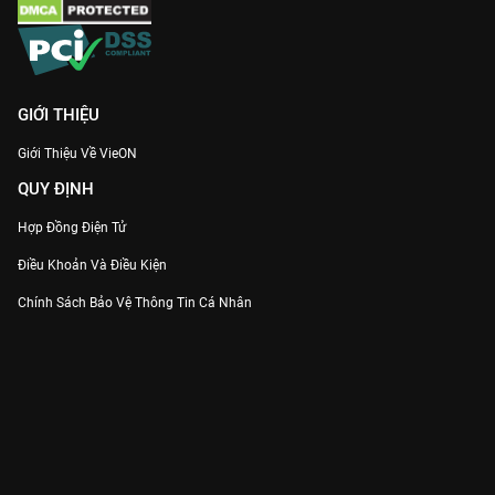
GIỚI THIỆU
Giới Thiệu Về VieON
QUY ĐỊNH
Hợp Đồng Điện Tử
Điều Khoản Và Điều Kiện
Chính Sách Bảo Vệ Thông Tin Cá Nhân
Chính Sách Bảo Vệ Người Tiêu Dùng Dễ Bị Tổn Thương
Thỏa Thuận Sử Dụng Dịch Vụ Mạng Xã Hội
THÔNG TIN
Thông Báo
Trung Tâm Hỗ Trợ