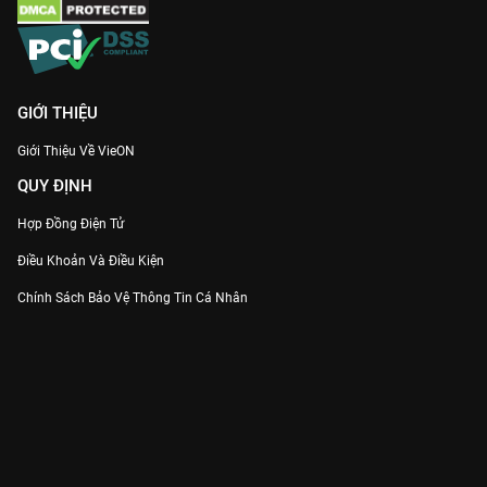
GIỚI THIỆU
Giới Thiệu Về VieON
QUY ĐỊNH
Hợp Đồng Điện Tử
Điều Khoản Và Điều Kiện
Chính Sách Bảo Vệ Thông Tin Cá Nhân
Chính Sách Bảo Vệ Người Tiêu Dùng Dễ Bị Tổn Thương
Thỏa Thuận Sử Dụng Dịch Vụ Mạng Xã Hội
THÔNG TIN
Thông Báo
Trung Tâm Hỗ Trợ