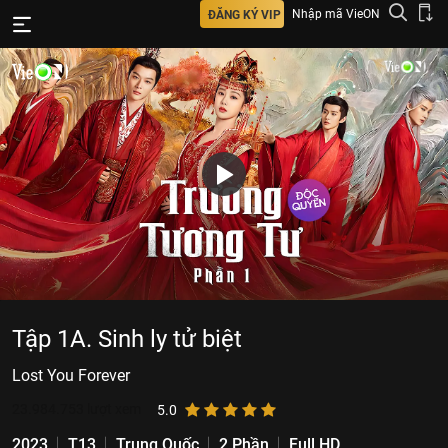
Nhập mã VieON
ĐĂNG KÝ VIP
Tập 1A. Sinh ly tử biệt
Lost You Forever
23.984.753
lượt xem
5.0
2023
T13
Trung Quốc
2 Phần
Full HD