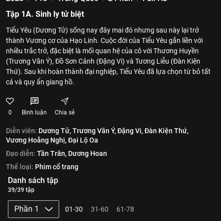
Tập 1A. Sinh ly tử biệt
Tiểu Yêu (Dương Tử) sống nay đây mai đó nhưng sau này lại trở
thành Vương cơ của Hạo Linh. Cuộc đời của Tiểu Yêu gắn liền với
nhiều trắc trở, đặc biệt là mối quan hệ của cô với Thương Huyền
(Trương Vãn Ý), Đồ Sơn Cảnh (Đặng Vi) và Tương Liễu (Đàn Kiện
Thứ). Sau khi hoàn thành đại nghiệp, Tiểu Yêu đã lựa chọn từ bỏ tất
cả và quy ẩn giang hồ.
0
Bình luận
Chia sẻ
Diễn viên:
Dương Tử,
Trương Vãn Ý,
Đặng Vi,
Đàn Kiện Thứ,
Vương Hoằng Nghị,
Đại Lộ Oa
Đạo diễn:
Tần Trăn,
Dương Hoan
Thể loại:
Phim cổ trang
Danh sách tập
39/39 tập
Phần 1
01-30
31-60
61-78