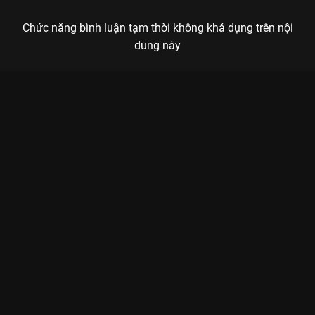
Chức năng bình luận tạm thời không khả dụng trên nội
dung này
Xem Tập 1A. Sinh ly tử biệt Trường Tương Tư - 39 Tập của
Trung Quốc có sự tham gia của . Thuộc thể loại: Phim bộ