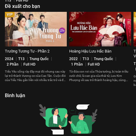
T13
Full HD
Đề xuất cho bạn
VIP
Trường Tương Tư - Phần 2
Hoàng Hậu Lưu Hắc Bàn
T
V
2024
T13
Trung Quốc
2022
T13
Trung Quốc
T
2 Phần
Full HD
1 Phần
Full HD
Tiểu Yêu sống rày đây mai đó nhưng sau này
Từ đứa con rơi của Thừa tướng, bị toàn triều
lại trở thành Vương cơ của Cao Tân. Cuộc đời
cười chê, là oan gia của thái tử, Lưu Kim
G
của Tiểu Yêu gắn liền với nhiều trắc trở và đau
Phượng về sau trở thành hoàng hậu, cùng
n
thương.
hoàng đế cai quản giang sơn.
b
t
Bình luận