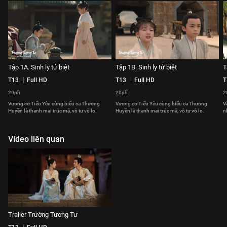
Tập 1A. Sinh ly tử biệt
Tập 1B. Sinh ly tử biệt
T
T13
Full HD
T13
Full HD
T
20ph
20ph
2
Vương cơ Tiểu Yêu cùng biểu ca Thương
Vương cơ Tiểu Yêu cùng biểu ca Thương
V
Huyền là thanh mai trúc mã, vô tư vô lo.
Huyền là thanh mai trúc mã, vô tư vô lo.
n
Video liên quan
Trailer Trường Tương Tư