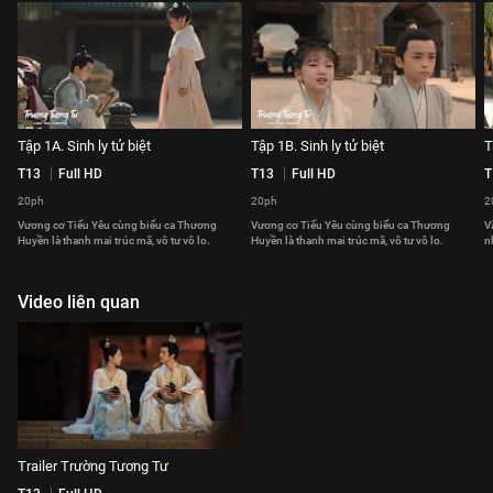
Tập 1A. Sinh ly tử biệt
Tập 1B. Sinh ly tử biệt
T
T13
Full HD
T13
Full HD
T
20ph
20ph
2
Vương cơ Tiểu Yêu cùng biểu ca Thương
Vương cơ Tiểu Yêu cùng biểu ca Thương
V
Huyền là thanh mai trúc mã, vô tư vô lo.
Huyền là thanh mai trúc mã, vô tư vô lo.
n
Video liên quan
Trailer Trường Tương Tư