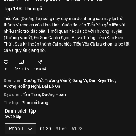
Tập 14B. Tháo gỡ
Tiểu Yêu (Dương Tử) sống nay đây mai đó nhưng sau này lại trở
thành Vương cơ của Hạo Linh. Cuộc đời của Tiểu Yêu gắn liền với
nhiều trắc trở, đặc biệt là mối quan hệ của cô với Thương Huyền
(Trương Vãn Ý), Đồ Sơn Cảnh (Đặng Vi) và Tương Liễu (Đàn Kiện
Thứ). Sau khi hoàn thành đại nghiệp, Tiểu Yêu đã lựa chọn từ bỏ tất
cả và quy ẩn giang hồ.
0
Bình luận
Chia sẻ
Diễn viên:
Dương Tử,
Trương Vãn Ý,
Đặng Vi,
Đàn Kiện Thứ,
Vương Hoằng Nghị,
Đại Lộ Oa
Đạo diễn:
Tần Trăn,
Dương Hoan
Thể loại:
Phim cổ trang
Danh sách tập
39/39 tập
Phần 1
01-30
31-60
61-78