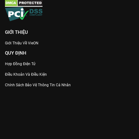
GIỚI THIỆU
Giới Thiệu Về VieON
QUY ĐỊNH
Hợp Đồng Điện Tử
Điều Khoản Và Điều Kiện
Chính Sách Bảo Vệ Thông Tin Cá Nhân
Chính Sách Bảo Vệ Người Tiêu Dùng Dễ Bị Tổn Thương
Thỏa Thuận Sử Dụng Dịch Vụ Mạng Xã Hội
THÔNG TIN
Thông Báo
Trung Tâm Hỗ Trợ