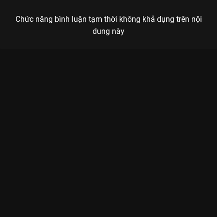
Chức năng bình luận tạm thời không khả dụng trên nội
dung này
Xem Tập 14B. Tháo gỡ Trường Tương Tư - 39 Tập của Trung
Quốc có sự tham gia của . Thuộc thể loại: Phim bộ