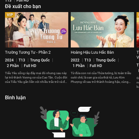
T13
Full HD
Đề xuất cho bạn
VIP
Trường Tương Tư - Phần 2
Hoàng Hậu Lưu Hắc Bàn
T
V
2024
T13
Trung Quốc
2022
T13
Trung Quốc
T
2 Phần
Full HD
1 Phần
Full HD
Tiểu Yêu sống rày đây mai đó nhưng sau này
Từ đứa con rơi của Thừa tướng, bị toàn triều
lại trở thành Vương cơ của Cao Tân. Cuộc đời
cười chê, là oan gia của thái tử, Lưu Kim
G
của Tiểu Yêu gắn liền với nhiều trắc trở và đau
Phượng về sau trở thành hoàng hậu, cùng
n
thương.
hoàng đế cai quản giang sơn.
b
t
Bình luận