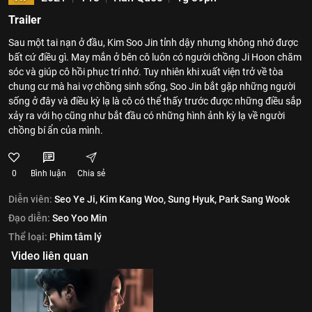
Trailer
Sau một tai nạn ở đầu, Kim Soo Jin tỉnh dậy nhưng không nhớ được
bất cứ điều gì. May mắn ở bên cô luôn có người chồng Ji Hoon chăm
sóc và giúp cô hồi phục trí nhớ. Tuy nhiên khi xuất viện trở về tòa
chung cư mà hai vợ chồng sinh sống, Soo Jin bắt gặp những người
sống ở đây và điều kỳ lạ là cô có thể thấy trước được những điều sắp
xảy ra với họ cũng như bắt đầu có những hình ảnh kỳ lạ về người
chồng bí ẩn của mình.
0
Bình luận
Chia sẻ
Diễn viên:
Seo Ye Ji,
Kim Kang Woo,
Sung Hyuk,
Park Sang Wook
Đạo diễn:
Seo Yoo Min
Thể loại:
Phim tâm lý
Video liên quan