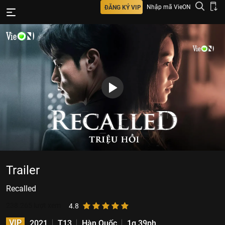
Nhập mã VieON
ĐĂNG KÝ VIP
Trailer
Recalled
238.265
lượt xem
4.8
VIP
2021
T13
Hàn Quốc
1g 39ph