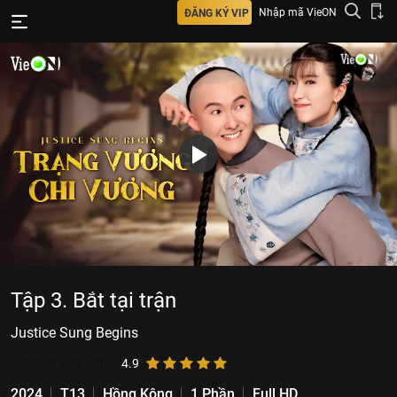
Nhập mã VieON
ĐĂNG KÝ VIP
Tập 3. Bắt tại trận
Justice Sung Begins
443.239
lượt xem
4.9
2024
T13
Hồng Kông
1 Phần
Full HD