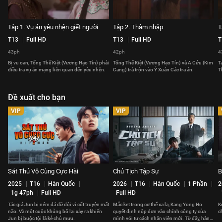
Tập 1. Vụ án yêu nhện giết người
Tập 2. Thâm nhập
T
T13
Full HD
T13
Full HD
T
43ph
42ph
4
Bị vu oan, Tống Thế Kiệt (Vương Hạo Tín) phải
Tống Thế Kiệt (Vương Hạo Tín) và A Cửu (Kim
T
điều tra vụ án mạng liên quan đến yêu nhện.
Cang) trà trộn vào Ỷ Xuân Các tra án.
T
Đề xuất cho bạn
VIP
VIP
Sát Thủ Vô Cùng Cực Hài
Chủ Tịch Tập Sự
B
2025
T16
Hàn Quốc
2026
T16
Hàn Quốc
1 Phần
2
1g 47ph
Full HD
Full HD
Tác giả Jun bị ném đá dữ dội vì cốt truyện mất
Mắc kẹt trong cơ thể xa lạ, Kang Yong Ho
K
não. Và một cuộc khủng bố lại xảy ra khiến
quyết định nộp đơn vào chính công ty của
c
Jun bị buộc tội là kẻ chủ mưu.
mình với tư cách nhân viên mới. Từ đây, hành