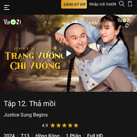
Nhập mã VieON
ĐĂNG KÝ VIP
Tập 12. Thả mồi
Justice Sung Begins
443.275
lượt xem
4.9
2024
T13
Hồng Kông
1 Phần
Full HD