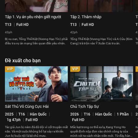
Tập 1. Vụ án yêu nhện giết người
Tập 2. Thâm nhập
T
T13
Full HD
T13
Full HD
T
43ph
42ph
4
Bị vu oan, Tống Thế Kiệt (Vương Hạo Tín) phải
Tống Thế Kiệt (Vương Hạo Tín) và A Cửu (Kim
T
điều tra vụ án mạng liên quan đến yêu nhện.
Cang) trà trộn vào Ỷ Xuân Các tra án.
T
Đề xuất cho bạn
VIP
VIP
Sát Thủ Vô Cùng Cực Hài
Chủ Tịch Tập Sự
B
2025
T16
Hàn Quốc
2026
T16
Hàn Quốc
1 Phần
2
1g 47ph
Full HD
Full HD
Tác giả Jun bị ném đá dữ dội vì cốt truyện mất
Mắc kẹt trong cơ thể xa lạ, Kang Yong Ho
K
não. Và một cuộc khủng bố lại xảy ra khiến
quyết định nộp đơn vào chính công ty của
c
Jun bị buộc tội là kẻ chủ mưu.
mình với tư cách nhân viên mới. Từ đây, hành