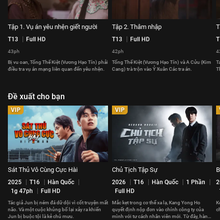
Tập 1. Vụ án yêu nhện giết người
Tập 2. Thâm nhập
T
T13
Full HD
T13
Full HD
T
43ph
42ph
4
Bị vu oan, Tống Thế Kiệt (Vương Hạo Tín) phải
Tống Thế Kiệt (Vương Hạo Tín) và A Cửu (Kim
T
điều tra vụ án mạng liên quan đến yêu nhện.
Cang) trà trộn vào Ỷ Xuân Các tra án.
T
Đề xuất cho bạn
VIP
VIP
Sát Thủ Vô Cùng Cực Hài
Chủ Tịch Tập Sự
B
2025
T16
Hàn Quốc
2026
T16
Hàn Quốc
1 Phần
2
1g 47ph
Full HD
Full HD
Tác giả Jun bị ném đá dữ dội vì cốt truyện mất
Mắc kẹt trong cơ thể xa lạ, Kang Yong Ho
K
não. Và một cuộc khủng bố lại xảy ra khiến
quyết định nộp đơn vào chính công ty của
c
Jun bị buộc tội là kẻ chủ mưu.
mình với tư cách nhân viên mới. Từ đây, hành