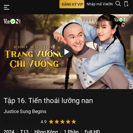
Nhập mã VieON
ĐĂNG KÝ VIP
Tập 16. Tiến thoái lưỡng nan
Justice Sung Begins
442.698
lượt xem
4.9
2024
T13
Hồng Kông
1 Phần
Full HD