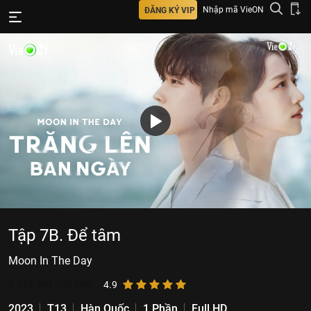
Nhập mã VieON
ĐĂNG KÝ VIP
Tập 7B. Để tâm
Moon In The Day
2.833.568
lượt xem
4.9
2023
T13
Hàn Quốc
1 Phần
Full HD