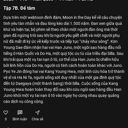
Tập 7B. Để tâm
Dựa trên một webtoon đình đám, Moon in the Day kể về câu chuyện
tình yêu tàn nhẫn và đau lòng kéo dài 1.500 năm. Đan xen giữa quá
khứ và hiện tại, bộ phim sẽ theo chân một người đàn ông mà thời
gian đã ngừng trôi sau khi bị người yêu giết chết và một người phụ
nữ đã mất đi ký ức về kiếp trước và tiếp tục “chảy như sông”. Kim
Young Dae đảm nhận hai vai Han Juno, một ngôi sao hàng đầu nổi
tiếng ở Hàn Quốc và Do Ha, một quý tộc ưu tú của triều đại Silla. Sau
khi trải qua một vụ tai nạn ô tô, cơ thể của Han Juno bị chiếm hữu
bởi linh hồn của Do Ha, người có tính cách hoàn toàn khác với Juno.
Pyo Ye Jin đóng hai vai Kang Young Hwa, một lính cứu hỏa trở thành
vệ sĩ và Ha Ni Ta, người sống sót duy nhất của một gia đình quý tộc
đến từ Daegaya (một thành bang) thời Silla. Cuộc sống của Kang
Young Hwa hoàn toàn thay đổi sau khi cứu ngôi sao hàng đầu Han
Juno khỏi một vụ tai nạn ô tô vào ngày họ cùng nhau quay quảng
cáo dịch vụ công cộng.
0
Bình luận
Chia sẻ