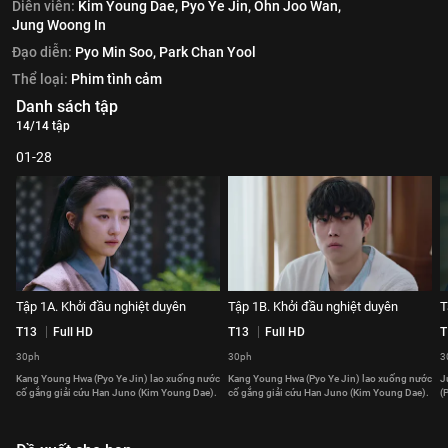
Diễn viên:
Kim Young Dae,
Pyo Ye Jin,
Ohn Joo Wan,
Jung Woong In
Đạo diễn:
Pyo Min Soo,
Park Chan Yool
Thể loại:
Phim tình cảm
Danh sách tập
14/14 tập
01-28
Tập 1A. Khởi đầu nghiệt duyên
Tập 1B. Khởi đầu nghiệt duyên
T
T13
Full HD
T13
Full HD
T
30ph
30ph
3
Kang Young Hwa (Pyo Ye Jin) lao xuống nước
Kang Young Hwa (Pyo Ye Jin) lao xuống nước
J
cố gắng giải cứu Han Juno (Kim Young Dae).
cố gắng giải cứu Han Juno (Kim Young Dae).
(