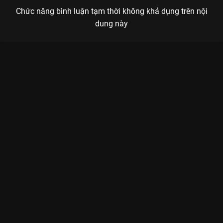
Chức năng bình luận tạm thời không khả dụng trên nội
dung này
Xem Tập 7B. Để tâm Trăng Lên Ban Ngày - 14 Tập của Hàn
Quốc có sự tham gia của . Thuộc thể loại: Phim bộ