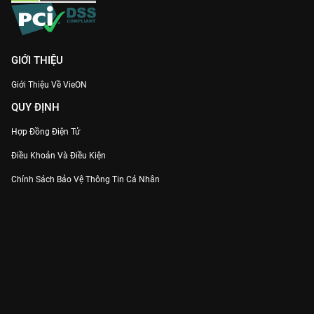
GIỚI THIỆU
Giới Thiệu Về VieON
QUY ĐỊNH
Hợp Đồng Điện Tử
Điều Khoản Và Điều Kiện
Chính Sách Bảo Vệ Thông Tin Cá Nhân
Chính Sách Bảo Vệ Người Tiêu Dùng Dễ Bị Tổn Thương
Thỏa Thuận Sử Dụng Dịch Vụ Mạng Xã Hội
THÔNG TIN
Thông Báo
Trung Tâm Hỗ Trợ