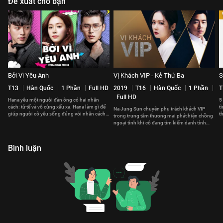
Đề xuất cho bạn
Bởi Vì Yêu Anh
Vị Khách VIP - Kẻ Thứ Ba
S
T13
Hàn Quốc
1 Phần
Full HD
2019
T16
Hàn Quốc
1 Phần
T
Full HD
Hana yêu một người đàn ông có hai nhân
5
cách: tử tế và vô cùng xấu xa. Hana làm gì để
t
Na Jung Sun chuyên phụ trách khách VIP
giúp người cô yêu sống đúng với nhân cách
t
trong trung tâm thương mại phát hiện chồng
thật?
ngoại tình khi cô đang tìm kiếm danh tính
một vị khách VIP nữ
Bình luận